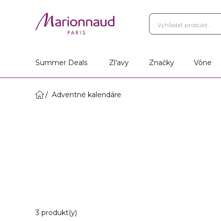
Summer Deals
Zl'avy
Značky
Vône
Adventné kalendáre
3 Zobrazené produkty
3 produkt(y)