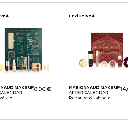
ivně
Exkluzivně
NAUD MAKE UP
MARIONNAUD MAKE UP
8,00 €
14
CALENDAR
AFTER CALENDAR
vá sada
Povianočný kalendár