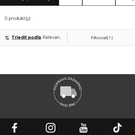
Zobrazuje 0 produktov odpovedajúcich vašim filt
0 produkt(y)
Triediť podľa
Relevantnosť
Filtrovať
1