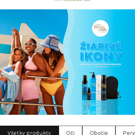
Všetky produkty
Oči
Obočie
Per