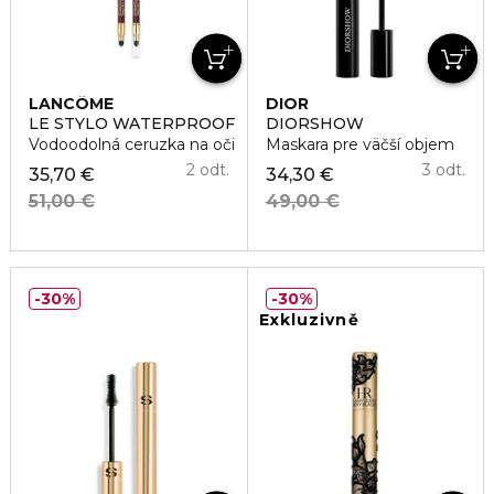
LANCÔME
DIOR
LE STYLO WATERPROOF
DIORSHOW
Vodoodolná ceruzka na oči
Maskara pre väčší objem
2 odt.
3 odt.
35,70 €
34,30 €
51,00 €
49,00 €
30%
30%
Exkluzivně