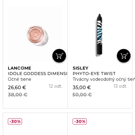
LANCÔME
SISLEY
IDÔLE GODDESS DIMENSION
PHYTO-EYE TWIST
Očné tiene
Trvácny vodeodolný očný tieň
12 odt.
13 odt.
26,60 €
35,00 €
38,00 €
50,00 €
30%
30%