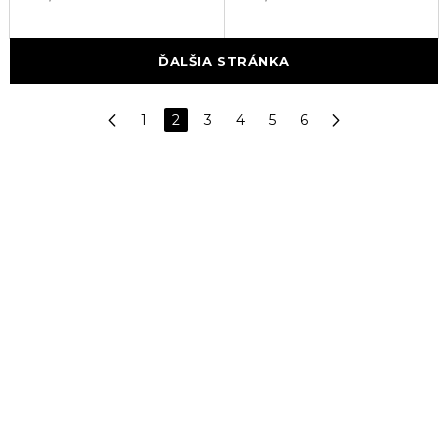
ĎALŠIA STRÁNKA
1
2
3
4
5
6