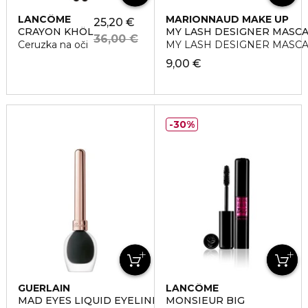
LANCÔME
MARIONNAUD MAKE UP
25,20 €
CRAYON KHÔL
MY LASH DESIGNER MASC
36,00 €
Ceruzka na oči
MY LASH DESIGNER MASCARA
9,00 €
30%
GUERLAIN
LANCÔME
MAD EYES LIQUID EYELINER
MONSIEUR BIG