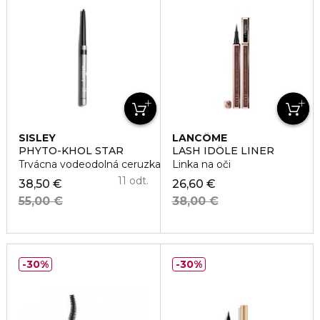
SISLEY
LANCÔME
PHYTO-KHOL STAR
LASH IDÔLE LINER
Trvácna vodeodolná ceruzka na oči
Linka na oči
11 odt.
38,50 €
26,60 €
55,00 €
38,00 €
30%
30%