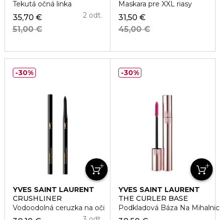
Tekutá očná linka
Maskara pre XXL riasy
2 odt.
35,70 €
31,50 €
51,00 €
45,00 €
30%
30%
YVES SAINT LAURENT
YVES SAINT LAURENT
CRUSHLINER
THE CURLER BASE
Vodoodolná ceruzka na oči
Podkladová Báza Na Mihalnic
3 odt.