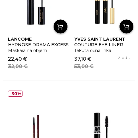
LANCÔME
YVES SAINT LAURENT
HYPNÔSE DRAMA EXCESSIVE BLACK MIDI
COUTURE EYE LINER
Maskara na objem
Tekutá očná linka
2 odt.
22,40 €
37,10 €
32,00 €
53,00 €
30%