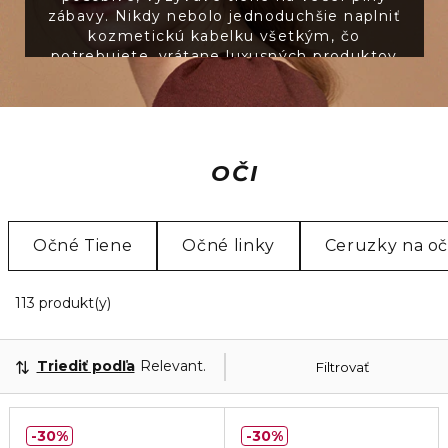
zábavy. Nikdy nebolo jednoduchšie naplniť
kozmetickú kabelku všetkým, čo
potrebujete, vrátane luxusných produktov
na líčenie očí vďaka našej ponuke
najžiadanejších značiek.
OČI
Očné Tiene
Očné linky
Ceruzky na oč
20 Zobrazené produkty
113 produkt(y)
Triediť podľa
Relevantnosť
Filtrovať
30%
30%