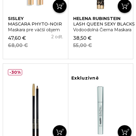
SISLEY
HELENA RUBINSTEIN
MASCARA PHYTO-NOIR
LASH QUEEN SEXY BLACK
Maskara pre väčší objem
Vodoodolná Čierna Maskara
2 odt.
47,60 €
38,50 €
68,00 €
55,00 €
30%
Exkluzivně