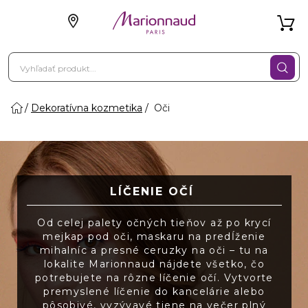
Dekoratívna kozmetika
Oči
LÍČENIE OČÍ
Od celej palety očných tieňov až po krycí
mejkap pod oči, maskaru na predĺženie
mihalníc a presné ceruzky na oči – tu na
lokalite Marionnaud nájdete všetko, čo
potrebujete na rôzne líčenie očí. Vytvorte
premyslené líčenie do kancelárie alebo
pôsobivé, vyzývavé tiene na večer plný