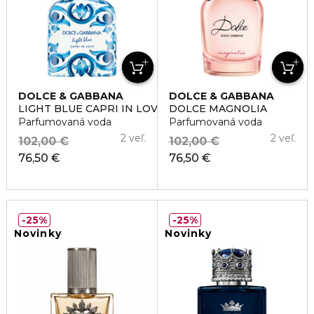
DOLCE & GABBANA
DOLCE & GABBANA
LIGHT BLUE CAPRI IN LOVE POUR HOMME
DOLCE MAGNOLIA
Parfumovaná voda
Parfumovaná voda
2 veľ.
2 veľ.
102,00 €
102,00 €
76,50 €
76,50 €
25%
25%
Novinky
Novinky