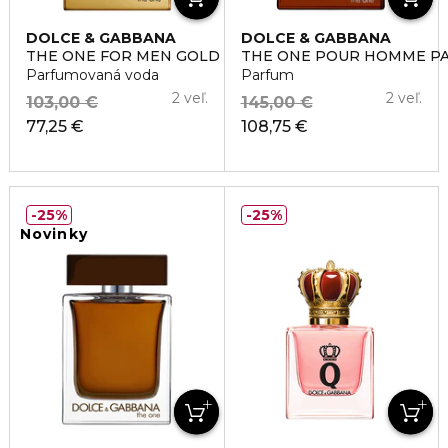
DOLCE & GABBANA
DOLCE & GABBANA
THE ONE FOR MEN GOLD INTENSE
THE ONE POUR HOMME P
Parfumovaná voda
Parfum
2 veľ.
2 veľ.
103,00 €
145,00 €
77,25 €
108,75 €
25%
25%
Novinky