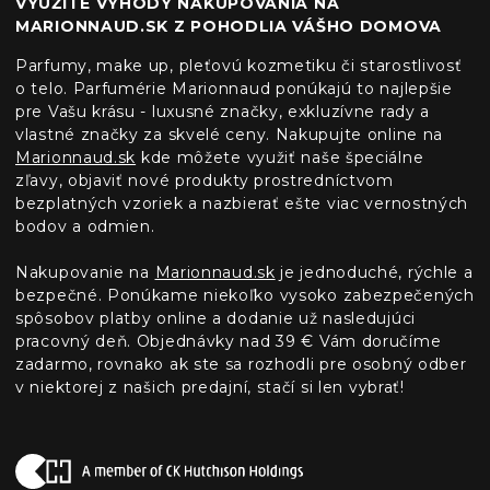
VYUŽITE VÝHODY NAKUPOVANIA NA
MARIONNAUD.SK Z POHODLIA VÁŠHO DOMOVA
Parfumy, make up, pleťovú kozmetiku či starostlivosť
o telo. Parfumérie Marionnaud ponúkajú to najlepšie
pre Vašu krásu - luxusné značky, exkluzívne rady a
vlastné značky za skvelé ceny. Nakupujte online na
Marionnaud.sk
kde môžete využiť naše špeciálne
zľavy, objaviť nové produkty prostredníctvom
bezplatných vzoriek a nazbierať ešte viac vernostných
bodov a odmien.
Nakupovanie na
Marionnaud.sk
je jednoduché, rýchle a
bezpečné. Ponúkame niekoľko vysoko zabezpečených
spôsobov platby online a dodanie už nasledujúci
pracovný deň. Objednávky nad 39 € Vám doručíme
zadarmo, rovnako ak ste sa rozhodli pre osobný odber
v niektorej z našich predajní, stačí si len vybrať!