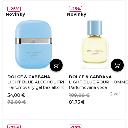
25%
25%
Novinky
Novinky
DOLCE & GABBANA
DOLCE & GABBANA
LIGHT BLUE ALCOHOL FREE PERFUME GEL
LIGHT BLUE POUR HOMME
Parfumovaný gel bez alkoholu
Parfumovaná voda
2 veľ.
54,00 €
109,00 €
72,00 €
81,75 €
25%
25%