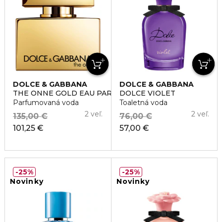
DOLCE & GABBANA
DOLCE & GABBANA
THE ONNE GOLD EAU PARFUM INTENSE
DOLCE VIOLET
Parfumovaná voda
Toaletná voda
2 veľ.
2 veľ.
135,00 €
76,00 €
101,25 €
57,00 €
25%
25%
Novinky
Novinky