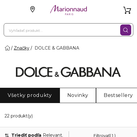
Značky
DOLCE & GABBANA
Všetky produkty
Novinky
Bestsellery
Zobrazuje 20 produktov odpovedajúcich vašim fi
22 produkt(y)
Triediť podľa
Relevantnosť
Filtrovať
1