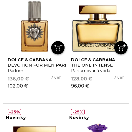
DOLCE & GABBANA
DOLCE & GABBANA
DEVOTION FOR MEN PARFUM
THE ONE INTENSE
Parfum
Parfumovaná voda
2 veľ.
2 veľ.
136,00 €
128,00 €
102,00 €
96,00 €
25%
25%
Novinky
Novinky