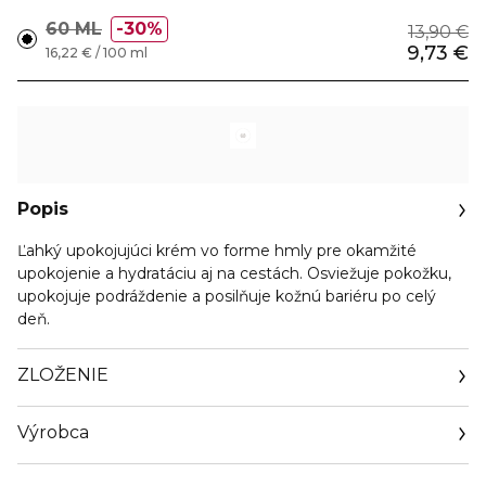
60 ML
30%
13,90 €
9,73 €
16,22 € / 100 ml
Popis
Ľahký upokojujúci krém vo forme hmly pre okamžité
upokojenie a hydratáciu aj na cestách. Osviežuje pokožku,
upokojuje podráždenie a posilňuje kožnú bariéru po celý
deň.
ZLOŽENIE
Výrobca
Email