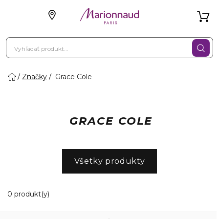
Značky
Grace Cole
GRACE COLE
Všetky produkty
Zobrazuje 0 produktov odpovedajúcich vašim filt
0 produkt(y)