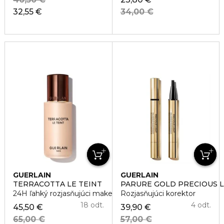
32,55 €
34,00 €
GUERLAIN
GUERLAIN
TERRACOTTA LE TEINT
PARURE GOLD PRECIOUS 
24H ľahký rozjasňujúci make-up
Rozjasňujúci korektor
18 odt.
4 odt.
45,50 €
39,90 €
65,00 €
57,00 €