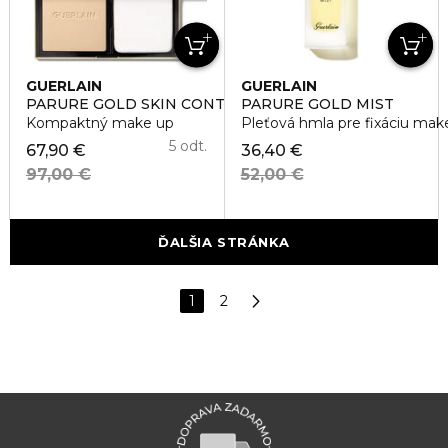
GUERLAIN
GUERLAIN
PARURE GOLD SKIN CONTROL
PARURE GOLD MIST
Kompaktný make up
Pleťová hmla pre fixáciu mak
5 odt.
67,90 €
36,40 €
97,00 €
52,00 €
ĎALŠIA STRÁNKA
1
2