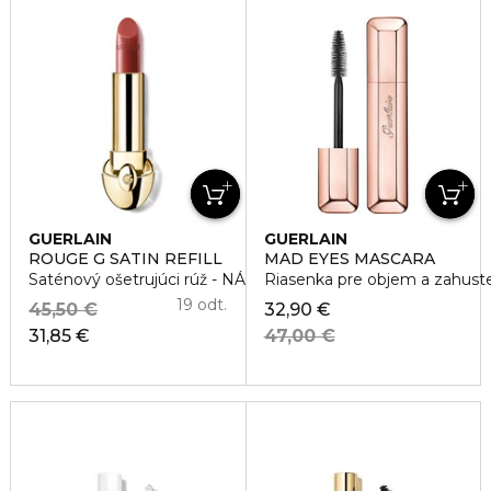
GUERLAIN
GUERLAIN
ROUGE G SATIN REFILL
MAD EYES MASCARA
Saténový ošetrujúci rúž - NÁPLŇ
Riasenka pre objem a zahuste
19 odt.
45,50 €
32,90 €
31,85 €
47,00 €