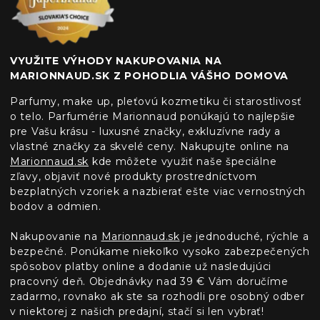
VYUŽITE VÝHODY NAKUPOVANIA NA
MARIONNAUD.SK Z POHODLIA VÁŠHO DOMOVA
Parfumy, make up, pleťovú kozmetiku či starostlivosť
o telo. Parfumérie Marionnaud ponúkajú to najlepšie
pre Vašu krásu - luxusné značky, exkluzívne rady a
vlastné značky za skvelé ceny. Nakupujte online na
Marionnaud.sk
kde môžete využiť naše špeciálne
zľavy, objaviť nové produkty prostredníctvom
bezplatných vzoriek a nazbierať ešte viac vernostných
bodov a odmien.
Nakupovanie na
Marionnaud.sk
je jednoduché, rýchle a
bezpečné. Ponúkame niekoľko vysoko zabezpečených
spôsobov platby online a dodanie už nasledujúci
pracovný deň. Objednávky nad 39 € Vám doručíme
zadarmo, rovnako ak ste sa rozhodli pre osobný odber
v niektorej z našich predajní, stačí si len vybrať!