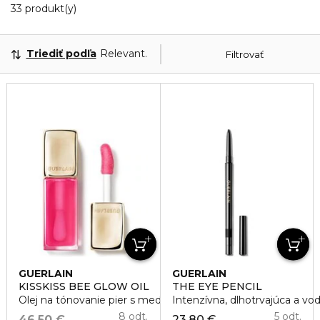
20 Zobrazené produkty
33 produkt(y)
Triediť podľa
Relevantnosť
Filtrovať
GUERLAIN
GUERLAIN
KISSKISS BEE GLOW OIL
THE EYE PENCIL
Olej na tónovanie pier s medom
Intenzívna, dlhotrvajúca a vo
8 odt.
5 odt.
46,50 €
23,80 €