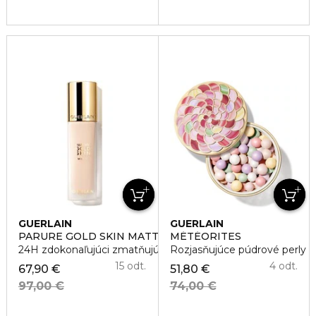
GUERLAIN
GUERLAIN
PARURE GOLD SKIN MATTE FOUNDATION
MÉTÉORITES
24H zdokonaľujúci zmatňujúci make-up
Rozjasňujúce púdrové perly
15 odt.
4 odt.
67,90 €
51,80 €
97,00 €
74,00 €