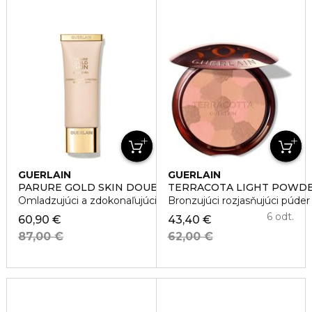
GUERLAIN
GUERLAIN
PARURE GOLD SKIN DOUBLE VEIL
TERRACOTA LIGHT POWD
Omladzujúci a zdokonaľujúci primer SPF50
Bronzujúci rozjasňujúci púde
6 odt.
60,90 €
43,40 €
87,00 €
62,00 €