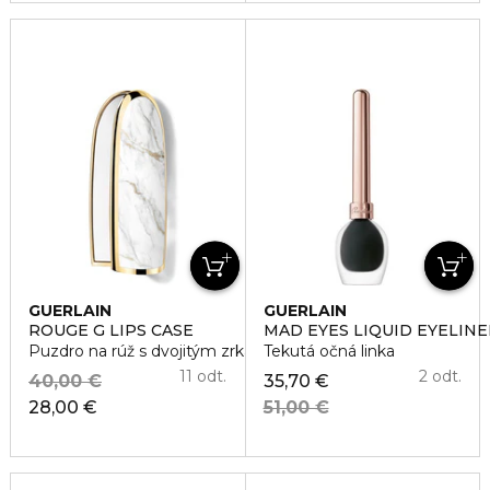
GUERLAIN
GUERLAIN
ROUGE G LIPS CASE
MAD EYES LIQUID EYELINE
Puzdro na rúž s dvojitým zrkadielkom
Tekutá očná linka
11 odt.
2 odt.
40,00 €
35,70 €
28,00 €
51,00 €