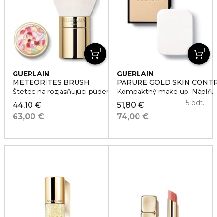
GUERLAIN
GUERLAIN
MÉTÉORITES BRUSH
PARURE GOLD SKIN CONTR
Štetec na rozjasňujúci púder
Kompaktný make up. Náplň.
5 odt.
44,10 €
51,80 €
63,00 €
74,00 €