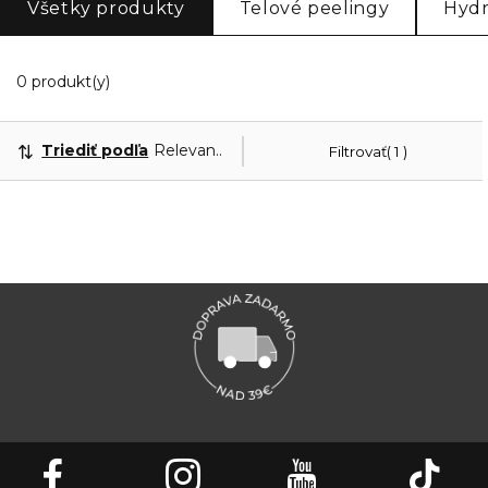
Všetky produkty
Telové peelingy
Hydr
Zobrazuje 0 produktov odpovedajúcich vašim filt
0 produkt(y)
Triediť podľa
Relevantnosť
Filtrovať
1