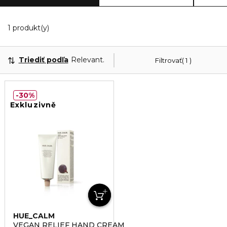
Zobrazuje 1 produktov odpovedajúcich vašim filtr
1 produkt(y)
Triediť podľa
Relevantnosť
Filtrovať
1
30%
Exkluzivně
HUE_CALM
VEGAN RELIEF HAND CREAM