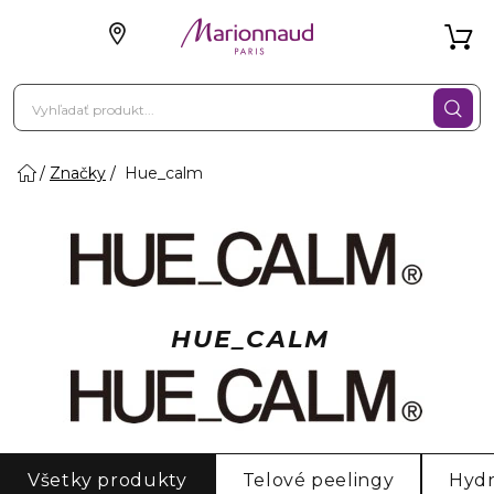
Značky
Hue_calm
HUE_CALM
Všetky produkty
Telové peelingy
Hydr