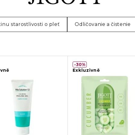
tinu starostlivosti o pleť
Odličovanie a čistenie
im filtrom.
30%
ivně
Exkluzivně