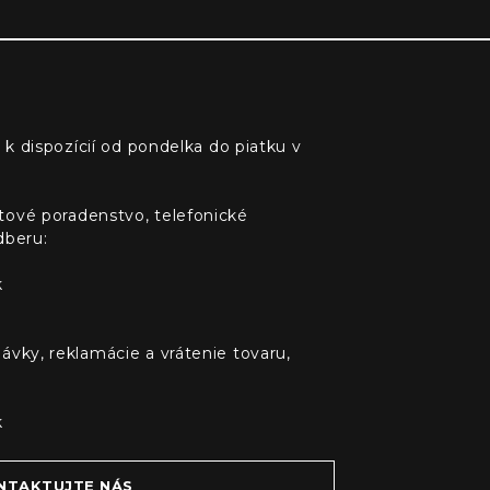
 k dispozícií od pondelka do piatku v
tové poradenstvo, telefonické
dberu:
k
ávky, reklamácie a vrátenie tovaru,
k
NTAKTUJTE NÁS