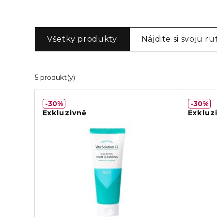
Všetky produkty
Nájdite si svoju ru
Zobrazuje 5 produktov odpovedajúcich vaš
5 produkt(y)
30%
30%
Exkluzivně
Exkluz