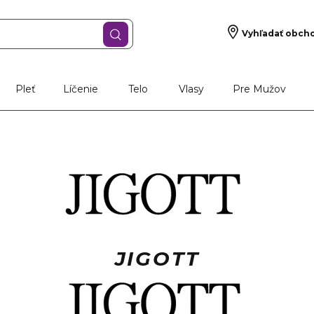
Vyhľadať obch
Pleť
Líčenie
Telo
Vlasy
Pre Mužov
JIGOTT