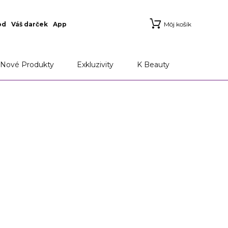
od
Váš darček
App
Môj košík
Nové Produkty
Exkluzivity
K Beauty