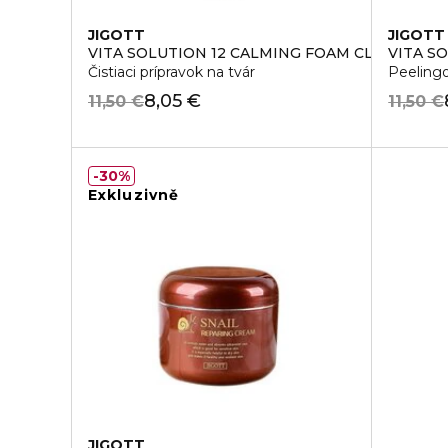
JIGOTT
JIGOTT
VITA SOLUTION 12 CALMING FOAM CLEANSING
VITA S
Čistiaci prípravok na tvár
Peelingo
8,05 €
11,50 €
11,50 €
30%
Exkluzivně
JIGOTT