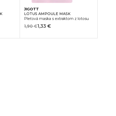
JIGOTT
K
LOTUS AMPOULE MASK
Pleťová maska s extraktom z lotosu
1,33 €
1,90 €