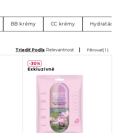
BB krémy
CC krémy
Hydratácia, výživ
Triediť Podľa
Relevantnosť
Filtrovať
1
30%
Exkluzivně