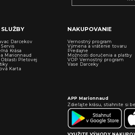
 SLUŽBY
NAKUPOVANIE
avac Darcekov
Vernostný program
 Servis
Výmena a vrátenie tovaru
eľná Krása
Predajne
cia Marionnaud
Možnosti doručenia a platby
Oblasti Pletovej
VOP Vernostný program
iky
Vase Darceky
ová Karta
APP Marionnaud
Zdieľajte krásu, stiahnite si
VYUŽITE VÝHODY NAKUPOV