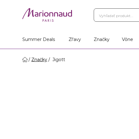
Summer Deals
Zl'avy
Značky
Vône
Značky
Jigott