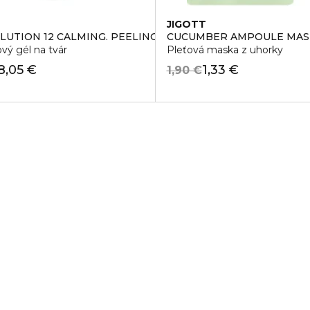
JIGOTT
OLUTION 12 CALMING. PEELING GEL
CUCUMBER AMPOULE MAS
vý gél na tvár
Pleťová maska z uhorky
8,05 €
1,33 €
1,90 €