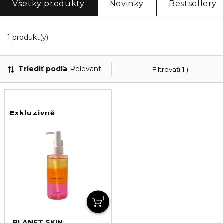
Všetky produkty
Novinky
Bestsellery
Zobrazuje 1 produktov odpovedajúcich vašim filtr
1 produkt(y)
Triediť podľa
Relevantnosť
Filtrovať
1
Exkluzivně
PLANET SKIN