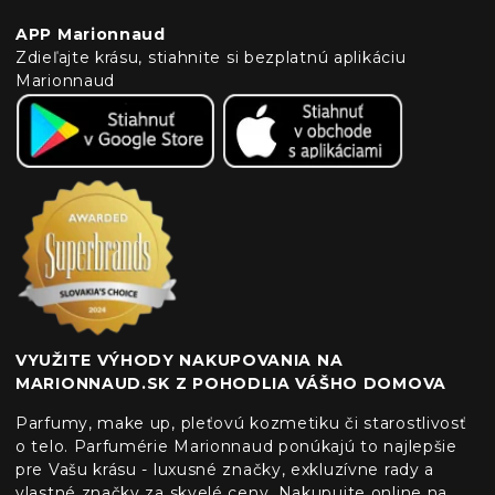
APP Marionnaud
Zdieľajte krásu, stiahnite si bezplatnú aplikáciu
Marionnaud
VYUŽITE VÝHODY NAKUPOVANIA NA
MARIONNAUD.SK Z POHODLIA VÁŠHO DOMOVA
Parfumy, make up, pleťovú kozmetiku či starostlivosť
o telo. Parfumérie Marionnaud ponúkajú to najlepšie
pre Vašu krásu - luxusné značky, exkluzívne rady a
vlastné značky za skvelé ceny. Nakupujte online na