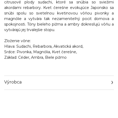
citrusové plody sudachi, ktoré sa snúbia so sviežimi
akordami rebarbory. Kvet čerešne evokujúce Japonsko sa
snúbi spolu so svetelnou kvetinovou vôňou pivonky a
magnólie a vytvára tak nezameniteľný pocit domova a
spokojnosti. Tóny bieleho pižma a ambry dokresľujú vôňu a
vytvárajú jej trvalejšie stopu.
Zloženie vône:
Hlava:
Sudachi, Rebarbora, Akvatická akord,
Srdce:
Pivonka, Magnólia, Kvet čerešne,
Základ:
Céder, Ambra, Biele pižmo
Výrobca
Email
www.interparfums.fr