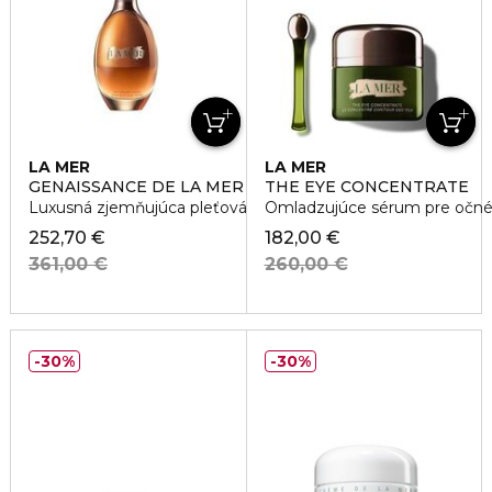
LA MER
LA MER
GENAISSANCE DE LA MER THE INFUSED LOTION
THE EYE CONCENTRATE
Luxusná zjemňujúca pleťová starostlivosť
Omladzujúce sérum pre očné 
252,70 €
182,00 €
361,00 €
260,00 €
30%
30%