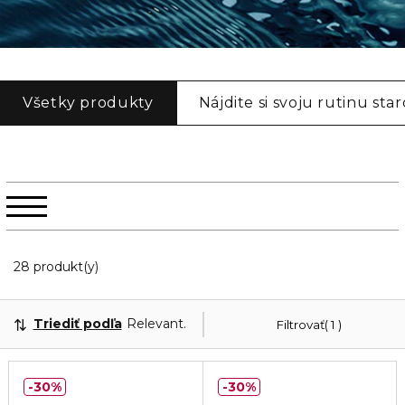
Všetky produkty
Nájdite si svoju rutinu star
Zobrazuje 20 produktov odpovedajúcich vašim fi
28 produkt(y)
Triediť podľa
Relevantnosť
Filtrovať
1
30%
30%