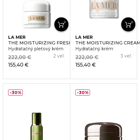
LA MER
LA MER
THE MOISTURIZING FRESH CREAM
THE MOISTURIZING CREA
Hydratačný pleťový krém
Hydratačný krém
2 veľ.
3 veľ.
222,00 €
222,00 €
155,40 €
155,40 €
30%
30%