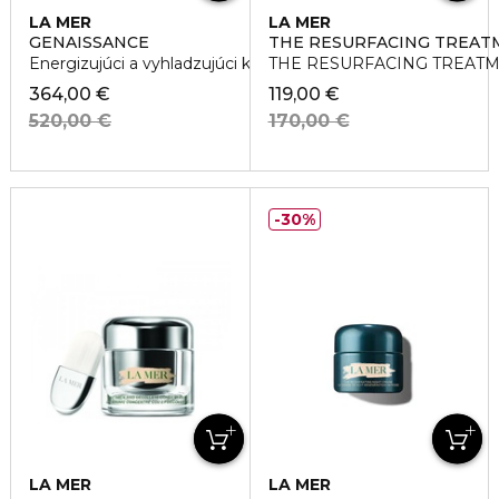
LA MER
LA MER
GENAISSANCE
THE RESURFACING TREAT
Energizujúci a vyhladzujúci krém na očné okolie a pery
THE RESURFACING TREAT
364,00 €
119,00 €
520,00 €
170,00 €
30%
LA MER
LA MER