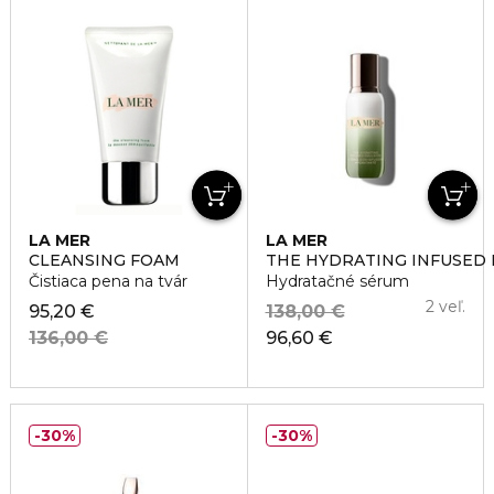
LA MER
LA MER
CLEANSING FOAM
THE HYDRATING INFUSED
Čistiaca pena na tvár
Hydratačné sérum
2 veľ.
95,20 €
138,00 €
136,00 €
96,60 €
30%
30%