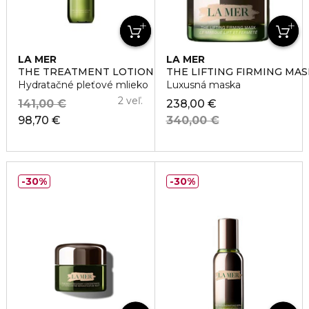
LA MER
LA MER
THE TREATMENT LOTION
THE LIFTING FIRMING MAS
Hydratačné pleťové mlieko
Luxusná maska
2 veľ.
141,00 €
238,00 €
98,70 €
340,00 €
30%
30%