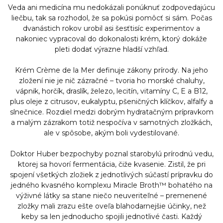
Veda ani medicína mu nedokázali ponúknuť zodpovedajúcu
liečbu, tak sa rozhodol, že sa pokúsi pomôcť si sám. Počas
dvanástich rokov urobil asi šesťtisíc experimentov a
nakoniec vypracoval do dokonalosti krém, ktorý dokáže
pleti dodať výrazne hladší vzhľad.
Krém Crème de la Mer definuje zákony prírody. Na jeho
zložení nie je nič zázračné – tvoria ho morské chaluhy,
vápnik, horčík, draslík, železo, lecitín, vitamíny C, E a B12,
plus oleje z citrusov, eukalyptu, pšeničných klíčkov, alfalfy a
slnečnice. Rozdiel medzi dobrým hydratačným prípravkom
a malým zázrakom totiž nespočíva v samotných zložkách,
ale v spôsobe, akým boli vydestilované.
Doktor Huber bezpochyby poznal starobylú prírodnú vedu,
ktorej sa hovorí fermentácia, čiže kvasenie. Zistil, že pri
spojení všetkých zložiek z jednotlivých súčastí prípravku do
jedného kvasného komplexu Miracle Broth™ bohatého na
výživné látky sa stane niečo neuveriteľné – premenené
zložky mali zrazu ešte oveľa blahodarnejšie účinky, než
keby sa len jednoducho spojili jednotlivé časti. Každý