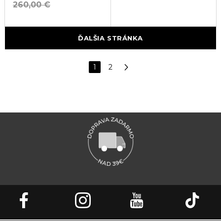
260,00 €
ĎALŠIA STRÁNKA
1
2