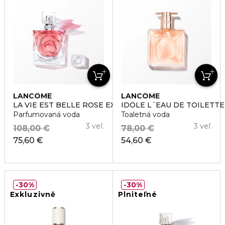
LANCÔME
LANCÔME
LA VIE EST BELLE ROSE EXTRAORDINAIRE
IDÔLE L´EAU DE TOILETTE
Parfumovaná voda
Toaletná voda
3 veľ.
3 veľ.
108,00 €
78,00 €
75,60 €
54,60 €
30%
30%
Exkluzivně
Plniteľné