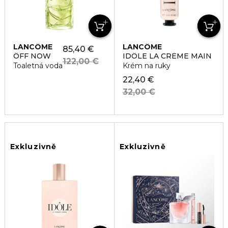
LANCÔME
LANCÔME
85,40 €
ÔFF NOW
IDÔLE LA CRÈME MAIN
122,00 €
Toaletná voda
Krém na ruky
22,40 €
32,00 €
Exkluzivně
Exkluzivně