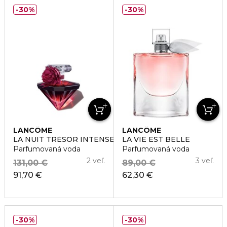
30%
30%
LANCÔME
LANCÔME
LA NUIT TRÉSOR INTENSE
LA VIE EST BELLE
Parfumovaná voda
Parfumovaná voda
2 veľ.
3 veľ.
131,00 €
89,00 €
91,70 €
62,30 €
30%
30%