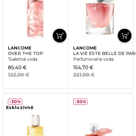
LANCÔME
LANCÔME
ÔVER THE TOP
LA VIE ESTE BELLE DE PA
Toaletná voda
Parfumovaná voda
85,40 €
154,70 €
122,00 €
221,00 €
30%
30%
Exkluzivně