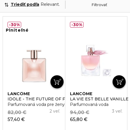
Triediť podľa
Relevantnosť
Filtrovať
30%
30%
Plniteľné
LANCÔME
LANCÔME
IDÔLE - THE FUTURE OF FRAGRANCE
LA VIE EST BELLE VANILL
Parfumovaná voda pre ženy
Parfumovaná voda
2 veľ.
3 veľ.
82,00 €
94,00 €
57,40 €
65,80 €