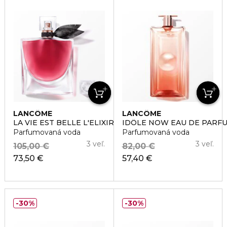
LANCÔME
LANCÔME
LA VIE EST BELLE L'ELIXIR
IDÔLE NOW EAU DE PARF
Parfumovaná voda
Parfumovaná voda
3 veľ.
3 veľ.
105,00 €
82,00 €
73,50 €
57,40 €
30%
30%