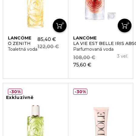
LANCÔME
LANCÔME
85,40 €
Ô ZENITH
LA VIE EST BELLE IRIS AB
122,00 €
Toaletná voda
Parfumovaná voda
3 veľ.
108,00 €
75,60 €
30%
30%
Exkluzivně