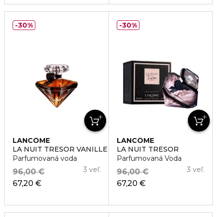
30%
30%
LANCÔME
LANCÔME
LA NUIT TRÉSOR VANILLE NOIRE
LA NUIT TRÉSOR
Parfumovaná voda
Parfumovaná Voda
3 veľ.
3 veľ.
96,00 €
96,00 €
67,20 €
67,20 €