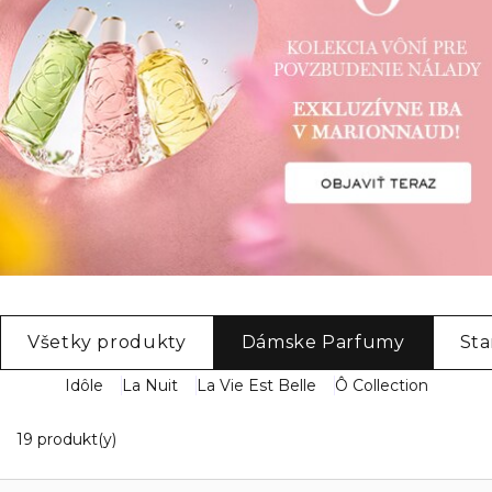
Všetky produkty
Dámske Parfumy
Sta
Idôle
La Nuit
La Vie Est Belle
Ô Collection
19 Zobrazené produkty
19 produkt(y)