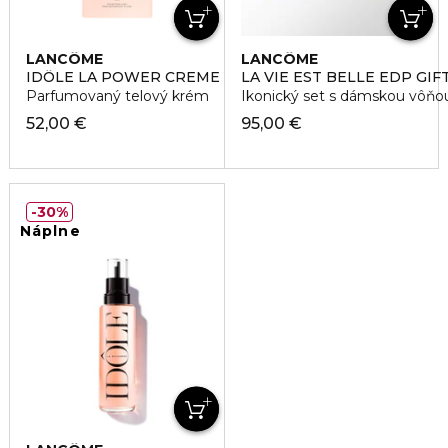
LANCÔME
LANCÔME
IDÔLE LA POWER CREME
LA VIE EST BELLE EDP GIF
Parfumovaný telový krém
Ikonický set s dámskou vôňou
52,00 €
95,00 €
30%
Náplne