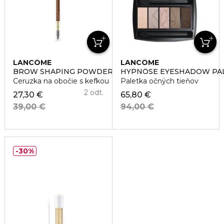
LANCÔME
LANCÔME
BROW SHAPING POWDERY PENCIL
HYPNÔSE EYESHADOW PA
Ceruzka na obočie s kefkou
Paletka očných tieňov
2 odt.
27,30 €
65,80 €
39,00 €
94,00 €
30%