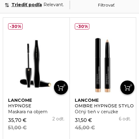
Triediť podľa
Relevantnosť
Filtrovať
30%
30%
LANCÔME
LANCÔME
HYPNÔSE
OMBRE HYPNÔSE STYLO
Maskara na objem
Očný tieň v ceruzke
2 odt.
6 odt.
35,70 €
31,50 €
51,00 €
45,00 €