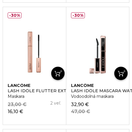
30%
30%
LANCÔME
LANCÔME
LASH IDÔLE FLUTTER EXTENSION
LASH IDÔLE MASCARA WA
Maskara
Vodoodolná maskara
2 veľ.
23,00 €
32,90 €
16,10 €
47,00 €