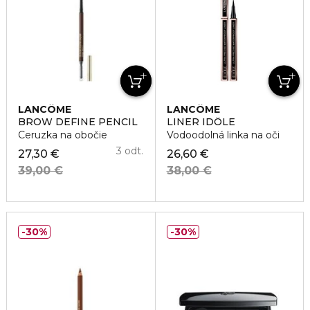
LANCÔME
LANCÔME
BROW DEFINE PENCIL
LINER IDÔLE
Ceruzka na obočie
Vodoodolná linka na oči
3 odt.
27,30 €
26,60 €
39,00 €
38,00 €
30%
30%