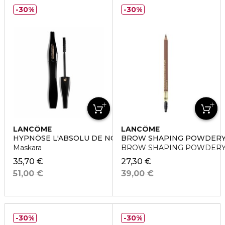
30%
30%
LANCÔME
LANCÔME
HYPNÔSE L'ABSOLU DE NOIR
BROW SHAPING POWDERY
Maskara
BROW SHAPING POWDERY P
35,70 €
27,30 €
51,00 €
39,00 €
30%
30%