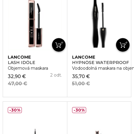
LANCÔME
LANCÔME
LASH IDÔLE
HYPNÔSE WATERPROOF
Objemová maskara
Vodoodolná maskara na obje
2 odt.
32,90 €
35,70 €
47,00 €
51,00 €
30%
30%