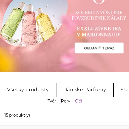
Všetky produkty
Dámske Parfumy
Sta
Tvár
Pery
Oči
15 Zobrazené produkty
15 produkt(y)