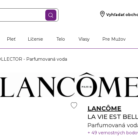
Vyhľadať obch
š darček
Vône
Starostlivosť o pleť
Líčen
Pleť
Líčenie
Telo
Vlasy
Pre Mužov
OLLECTOR - Parfumovaná voda
LANCÔME
LA VIE EST BE
Parfumovaná vod
49 vernostných bod