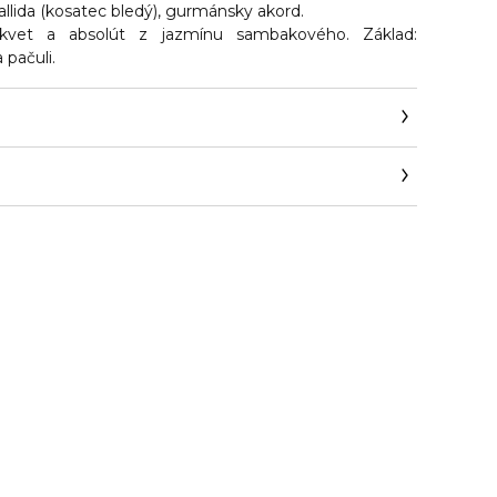
Pallida (kosatec bledý), gurmánsky akord.
kvet a absolút z jazmínu sambakového. Základ:
 pačuli.