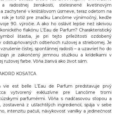
 a radostnej ženskosti, stelesnené kvetinovým
 zachytené v krištáľovom úsmeve, teraz odetom na
to rok je totiž pre značku Lancôme výnimočný, keďže
je 90. výročie. A ako ho osláviť lepšie než iskrivou
 ikonického flakónu L’Eau de Parfum? Charakteristický
ymbol šťastia, je pri tejto príležitosti ozdobený
v odstupňovaných odtieňoch ružovej a striebornej. Je
vzrušenie čistej, spontánnej radosti – a uzavrieť ho do
dizajn je zakončený jemnou stužkou a krídelkami v
ej ružovej farbe. Vôňa žiarivá ako život sám.
AKORD KOSATCA
vie est belle L’Eau de Parfum predstavuje prvý
tca vytvorený exkluzívne pre Lancôme tromi
ncúzskymi parfumérmi. Vôňa s nadčasovou stopou a
zostavená z ušľachtilých ingrediencií, spája v sebe
o, intenzitu pačuli, návykovosť vanilky a jedinečnosť