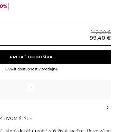
30%
142,00 €
99,40 €
 PRIDAŤ DO KOŠÍKA 
 Ověřit dostupnost v prodejně 
SKRIVOM ŠTÝLE
vá, ktoré dokážu urobiť váš život krajším. Univerzálne