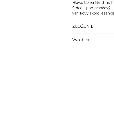
Hlava: Concrète d'Iris 
Srdce: pomarančový 
vanilkový akord, esencia
ZLOŽENIE
Výrobca
Email
info@loreal.sk