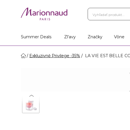
Vernostný Program
Vá
Vyhľadať obchod
Summer Deals
Zl'avy
Značky
Vône
Exkluzivně Privilege -35%
LA VIE EST BELLE C