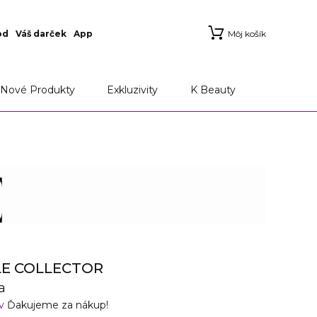
od
Váš darček
App
Môj košík
ie
Aplikácia Marionnaud
Možnosti doručenia a
Nové Produkty
Exkluzivity
K Beauty
LLE COLLECTOR
a
ov
Ďakujeme za nákup!