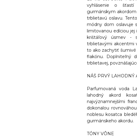
vyhlásenie o šťastí
gurmánskym akordom a
trblietavú oslavu. Ten
módny dom oslavuje svo
limitovanou edíciou jej
krištáľový úsmev - s
trblietavými akcentmi 
to ako zachytiť šumivé 
flakónu. Doplniteľný 
trblietavej, povznášajúc
NÁŠ PRVÝ LAHODNÝ 
Parfumovaná voda La 
lahodný akord kosa
najvýznamnejšími fra
dokonalou rovnováhou, 
noblesu kosatca bledéh
gurmánskeho akordu.
TÓNY VÔNE