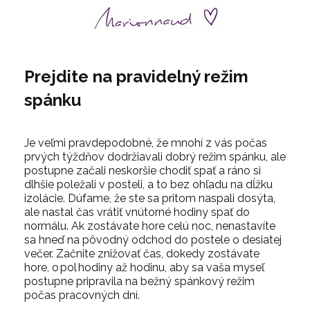
Prejdite na pravidelný režim
spánku
Je veľmi pravdepodobné, že mnohí z vás počas
prvých týždňov dodržiavali dobrý režim spánku, ale
postupne začali neskoršie chodiť spať a ráno si
dlhšie poležali v posteli, a to bez ohľadu na dĺžku
izolácie. Dúfame, že ste sa pritom naspali dosýta,
ale nastal čas vrátiť vnútorné hodiny spať do
normálu. Ak zostávate hore celú noc, nenastavíte
sa hneď na pôvodný odchod do postele o desiatej
večer. Začnite znižovať čas, dokedy zostávate
hore, o pol hodiny až hodinu, aby sa vaša myseľ
postupne pripravila na bežný spánkový režim
počas pracovných dní.