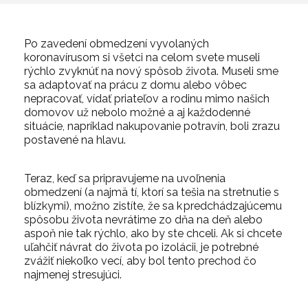
Po zavedení obmedzení vyvolaných
koronavírusom si všetci na celom svete museli
rýchlo zvyknúť na nový spôsob života. Museli sme
sa adaptovať na prácu z domu alebo vôbec
nepracovať, vídať priateľov a rodinu mimo našich
domovov už nebolo možné a aj každodenné
situácie, napríklad nakupovanie potravín, boli zrazu
postavené na hlavu.
Teraz, keď sa pripravujeme na uvoľnenia
obmedzení (a najmä tí, ktorí sa tešia na stretnutie s
blízkymi), možno zistíte, že sa k predchádzajúcemu
spôsobu života nevrátime zo dňa na deň alebo
aspoň nie tak rýchlo, ako by ste chceli. Ak si chcete
uľahčiť návrat do života po izolácii, je potrebné
zvážiť niekoľko vecí, aby bol tento prechod čo
najmenej stresujúci.