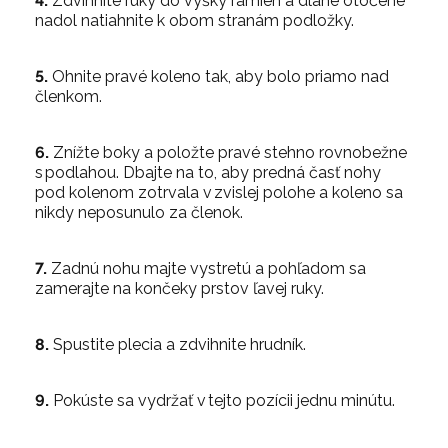
4.
Zdvihnite ruky do výšky ramien a dlane otočené
nadol natiahnite k obom stranám podložky.
5.
Ohnite pravé koleno tak, aby bolo priamo nad
členkom.
6.
Znížte boky a položte pravé stehno rovnobežne
s podlahou. Dbajte na to, aby predná časť nohy
pod kolenom zotrvala v zvislej polohe a koleno sa
nikdy neposunulo za členok.
7.
Zadnú nohu majte vystretú a pohľadom sa
zamerajte na končeky prstov ľavej ruky.
8.
Spustite plecia a zdvihnite hrudník.
9.
Pokúste sa vydržať v tejto pozícii jednu minútu.