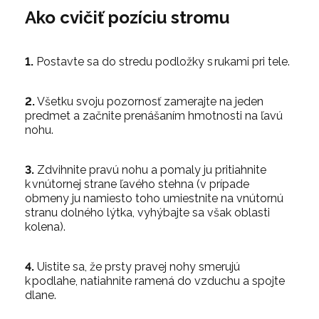
Ako cvičiť pozíciu stromu
1.
Postavte sa do stredu podložky s rukami pri tele.
2.
Všetku svoju pozornosť zamerajte na jeden
predmet a začnite prenášaním hmotnosti na ľavú
nohu.
3.
Zdvihnite pravú nohu a pomaly ju pritiahnite
k vnútornej strane ľavého stehna (v prípade
obmeny ju namiesto toho umiestnite na vnútornú
stranu dolného lýtka, vyhýbajte sa však oblasti
kolena).
4.
Uistite sa, že prsty pravej nohy smerujú
k podlahe, natiahnite ramená do vzduchu a spojte
dlane.