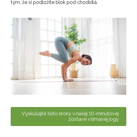
tým, že si podložíte blok pod chodidlá.
Vyskúšajte tieto kroky v našej 10-minútovej
zostave všímavej jogy