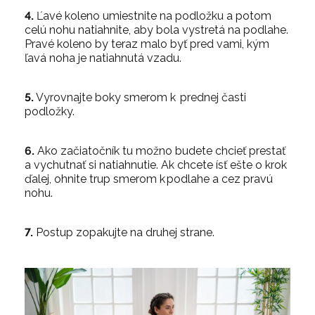
4.
Ľavé koleno umiestnite na podložku a potom
celú nohu natiahnite, aby bola vystretá na podlahe.
Pravé koleno by teraz malo byť pred vami, kým
ľavá noha je natiahnutá vzadu.
5.
Vyrovnajte boky smerom k prednej časti
podložky.
6.
Ako začiatočník tu možno budete chcieť prestať
a vychutnať si natiahnutie. Ak chcete ísť ešte o krok
ďalej, ohnite trup smerom k podlahe a cez pravú
nohu.
7.
Postup zopakujte na druhej strane.