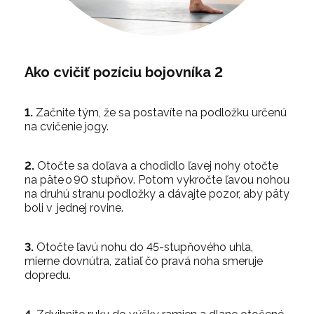
Ako cvičiť pozíciu bojovníka 2
1.
Začnite tým, že sa postavíte na podložku určenú
na cvičenie jogy.
2.
Otočte sa doľava a chodidlo ľavej nohy otočte
na päte o 90 stupňov. Potom vykročte ľavou nohou
na druhú stranu podložky a dávajte pozor, aby päty
boli v jednej rovine.
3.
Otočte ľavú nohu do 45-stupňového uhla,
mierne dovnútra, zatiaľ čo pravá noha smeruje
dopredu.