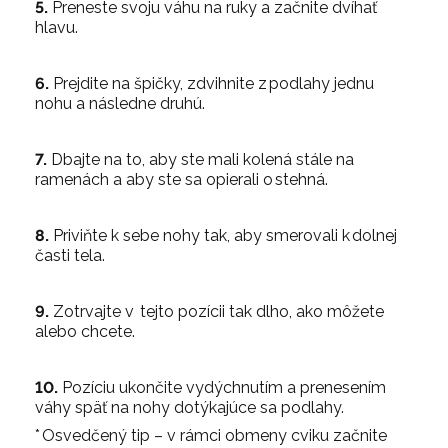
5.
Preneste svoju váhu na ruky a začnite dvíhať
hlavu.
6.
Prejdite na špičky, zdvihnite z podlahy jednu
nohu a následne druhú.
7.
Dbajte na to, aby ste mali kolená stále na
ramenách a aby ste sa opierali o stehná.
8.
Priviňte k sebe nohy tak, aby smerovali k dolnej
časti tela.
9.
Zotrvajte v tejto pozícii tak dlho, ako môžete
alebo chcete.
10.
Pozíciu ukončite vydýchnutím a prenesením
váhy späť na nohy dotýkajúce sa podlahy.
* Osvedčený tip – v rámci obmeny cviku začnite