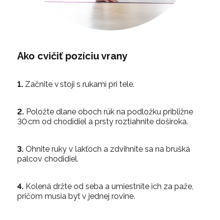
Ako cvičiť pozíciu vrany
1.
Začnite v stoji s rukami pri tele.
2.
Položte dlane oboch rúk na podložku približne
30 cm od chodidiel a prsty roztiahnite doširoka.
3.
Ohnite ruky v lakťoch a zdvihnite sa na brušká
palcov chodidiel.
4.
Kolená držte od seba a umiestnite ich za paže,
pričom musia byť v jednej rovine.