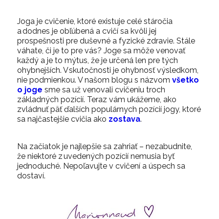
Joga je cvičenie, ktoré existuje celé stáročia
a dodnes je obľúbená a cvičí sa kvôli jej
prospešnosti pre duševné a fyzické zdravie. Stále
váhate, či je to pre vás? Joge sa
môže
venovať
každý a je to mýtus, že je určená len pre tých
ohybnejších. V skutočnosti je ohybnosť výsledkom,
nie podmienkou. V našom blogu s názvom
všetko
o joge
sme sa už venovali cvičeniu troch
základných pozícií. Teraz vám ukážeme, ako
zvládnuť päť ďalších populárnych pozícií jogy, ktoré
sa najčastejšie cvičia ako
zostava
.
Na začiatok je najlepšie sa zahriať – nezabudnite,
že niektoré z uvedených pozícií nemusia byť
jednoduché. Nepoľavujte v cvičení a úspech sa
dostaví.