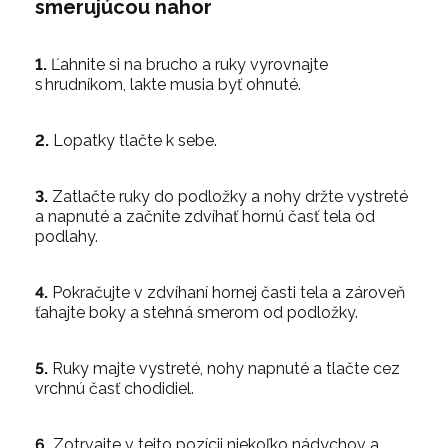
smerujúcou nahor
1.
Ľahnite si na brucho a ruky vyrovnajte
s hrudníkom, lakte musia byť ohnuté.
2.
Lopatky tlačte k sebe.
3.
Zatlačte ruky do podložky a nohy držte vystreté
a napnuté a začnite zdvíhať hornú časť tela od
podlahy.
4.
Pokračujte v zdvíhaní hornej časti tela a zároveň
ťahajte boky a stehná smerom od podložky.
5.
Ruky majte vystreté, nohy napnuté a tlačte cez
vrchnú časť chodidiel.
6.
Zotrvajte v tejto pozícii niekoľko nádychov a