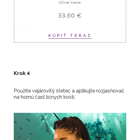
Očné tiene
33,60 €
KÚPIŤ TERAZ
Krok 4
Použite vejárovitý štetec a aplikujte rozjasňovač
na hornú časť lícnych kostí.