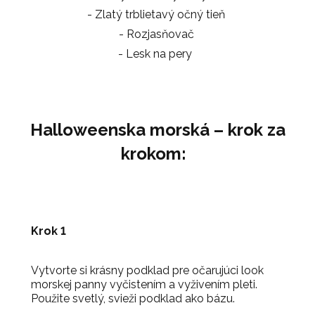
- Zlatý trblietavý očný tieň
- Rozjasňovač
- Lesk na pery
Halloweenska morská – krok za
krokom:
Krok 1
Vytvorte si krásny podklad pre očarujúci look
morskej panny vyčistením a vyživením pleti.
Použite svetlý, svieži podklad ako bázu.