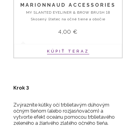
MARIONNAUD ACCESSORIES
MY SLANTED EYELINER & BROW BRUSH 18
Skosený štetec na očné tiene a obočie
4,00 €
KÚPIŤ TERAZ
Krok 3
Zvýraznite kútiky očí trblietavým dúhovým
očným tieňom (alebo rozjasňovačom) a
vytvorte efekt oceánu pomocou trblietavého
zeleného a žiarivého zlatého očného tieňa.