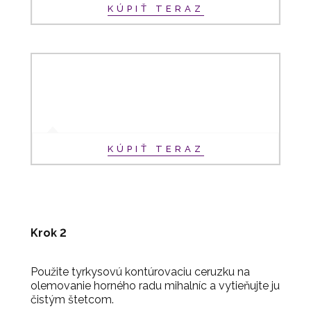
KÚPIŤ TERAZ
KÚPIŤ TERAZ
Krok 2
Použite tyrkysovú kontúrovaciu ceruzku na
olemovanie horného radu mihalníc a vytieňujte ju
čistým štetcom.