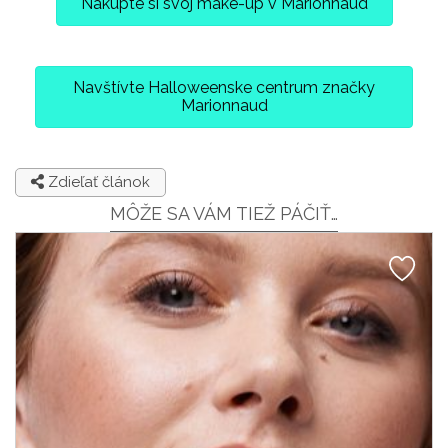
Nakúpte si svoj make-up v Marionnaud
Navštívte Halloweenske centrum značky
Marionnaud
Zdieľať článok
MÔŽE SA VÁM TIEŽ PÁČIŤ…