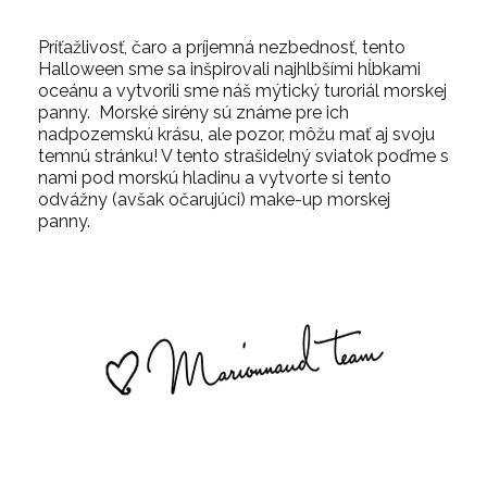
Príťažlivosť, čaro a príjemná nezbednosť, tento
Halloween sme sa inšpirovali najhlbšími hĺbkami
oceánu a vytvorili sme náš mýtický turoriál morskej
panny. Morské sirény sú známe pre ich
nadpozemskú krásu, ale pozor, môžu mať aj svoju
temnú stránku! V tento strašidelný sviatok poďme s
nami pod morskú hladinu a vytvorte si tento
odvážny (avšak očarujúci) make-up morskej
panny.