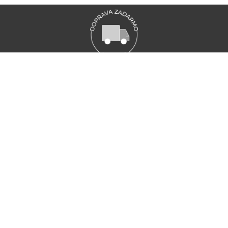
VŠETKY NOVINKY MARIONNAUD
Zaregistrujte sa a objavte naše najnovšie novinky a akcie
ZAREGISTRUJTE SA
ZÁKAZNÍCKY SERVIS