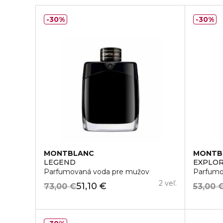
30%
30%
MONTBLANC
MONTB
LEGEND
EXPLO
Parfumovaná voda pre mužov
Parfumo
2 veľ.
51,10 €
73,00 €
53,00 