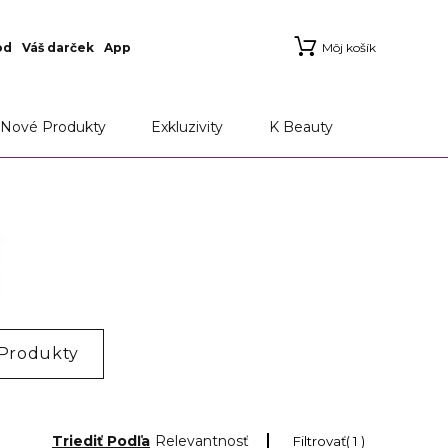
od
Váš darček
App
Môj košík
Nové Produkty
Exkluzivity
K Beauty
 Produkty
Triediť Podľa
Relevantnosť
Filtrovať
1