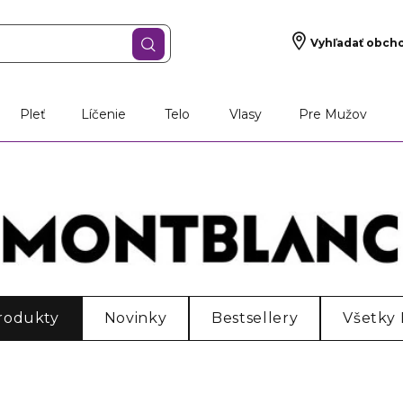
Vyhľadať obch
Pleť
Líčenie
Telo
Vlasy
Pre Mužov
rodukty
Novinky
Bestsellery
Všetky
im filtrom.