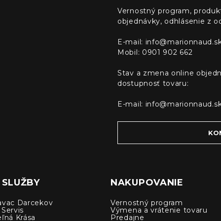
Vernostný program, produk
objednávky, odhlásenie z o
E-mail:
info@marionnaud.s
Mobil: 0901 902 662
Stav a zmena online objedn
dostupnosť tovaru:
E-mail:
info@marionnaud.s
KO
 SLUŽBY
NAKUPOVANIE
avac Darcekov
Vernostný program
 Servis
Výmena a vrátenie tovaru
eľná Krása
Predajne