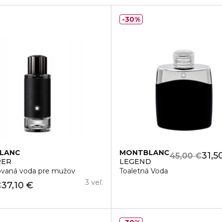
30%
LANC
MONTBLANC
31,5
45,00 €
RER
LEGEND
vaná voda pre mužov
Toaletná Voda
3 veľ.
37,10 €
€