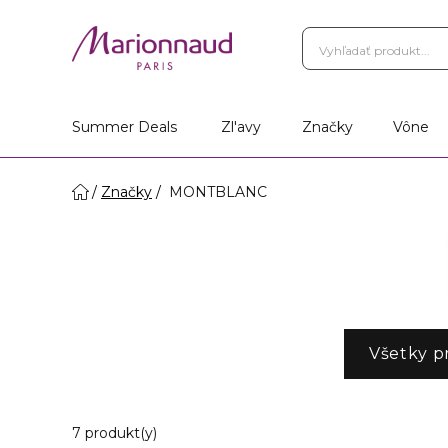
Summer Deals
Zl'avy
Značky
Vône
Značky
MONTBLANC
Všetky p
Zobrazuje 7 produktov odpovedajúcich vaš
7 produkt(y)