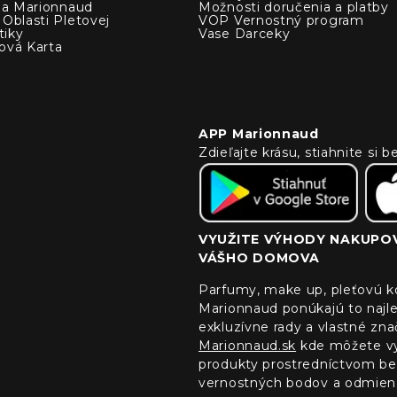
cia Marionnaud
Možnosti doručenia a platby
Oblasti Pletovej
VOP Vernostný program
iky
Vase Darceky
ová Karta
APP Marionnaud
Zdieľajte krásu, stiahnite si
VYUŽITE VÝHODY NAKUPOV
VÁŠHO DOMOVA
Parfumy, make up, pleťovú ko
Marionnaud ponúkajú to najle
exkluzívne rady a vlastné zn
Marionnaud.sk
kde môžete vyu
produkty prostredníctvom bez
vernostných bodov a odmien