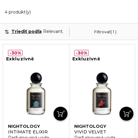
Zobrazuje 4 produktov odpovedajúcich vašim filt
4 produkt(y)
Triediť podľa
Relevantnosť
Filtrovať
1
30%
30%
Exkluzivně
Exkluzivně
NIGHTOLOGY
NIGHTOLOGY
INTIMATE ELIXIR
VIVID VELVET
Parfumovaná voda
Parfumovaná voda