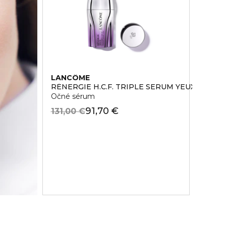
LANCÔME
RÉNERGIE H.C.F. TRIPLE SERUM YEUX
Očné sérum
91,70 €
131,00 €