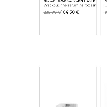
BLACK ROSE CONCENTRATE
A
Vysokoúčinné sérum na rozjasnenie pl
O
164,50 €
235,00 €
9