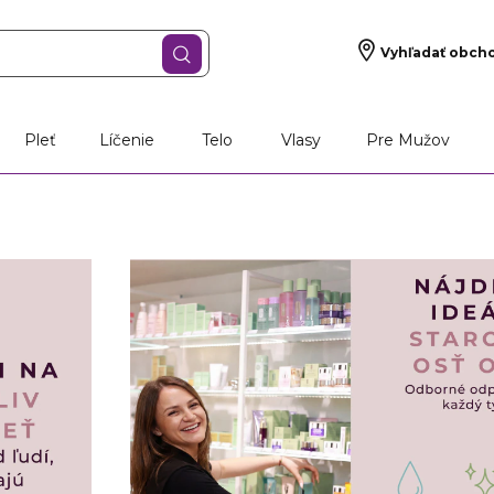
Vyhľadať obch
š darček
Vône
Starostlivosť o pleť
Líčen
Pleť
Líčenie
Telo
Vlasy
Pre Mužov