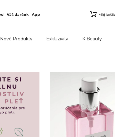
od
Váš darček
App
Môj košík
ie
Aplikácia Marionnaud
Možnosti doručenia a
Nové Produkty
Exkluzivity
K Beauty