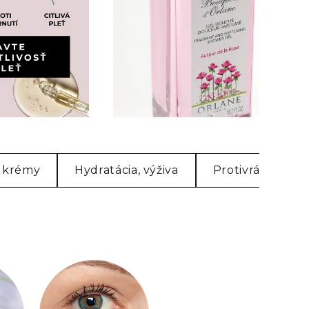
 krémy
Hydratácia, výživa
Protivrásková a