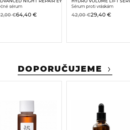
DVANCED NIGHT REPAIR EYE LIFT + SCULPT
HYDRO VOLUME LIFT SE
eti
čné sérum
Sérum proti vráskám
64,40 €
29,40 €
2,00 €
42,00 €
DOPORUČUJEME