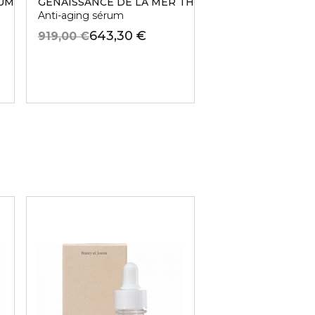
RUM
GENAISSANCE DE LA MER THE SERUM ESSENCE
ULTRA CICA REC
Anti-aging sérum
Upokojujúcí krém
643,30 €
42,00 €
919,00 €