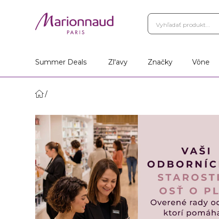
Vernostný Program
Vá
Vyhľadať obchod
Summer Deals
Zl'avy
Značky
Vône