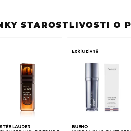
NKY STAROSTLIVOSTI O 
Exkluzivně
STÉE LAUDER
BUENO