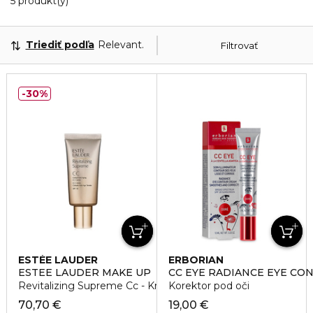
5 Zobrazené produkty
5 produkt(y)
Triediť podľa
Relevantnosť
Filtrovať
30%
ESTÉE LAUDER
ERBORIAN
ESTEE LAUDER MAKE UP
CC EYE RADIANCE EYE CO
Revitalizing Supreme Cc - Krém
Korektor pod oči
70,70 €
19,00 €