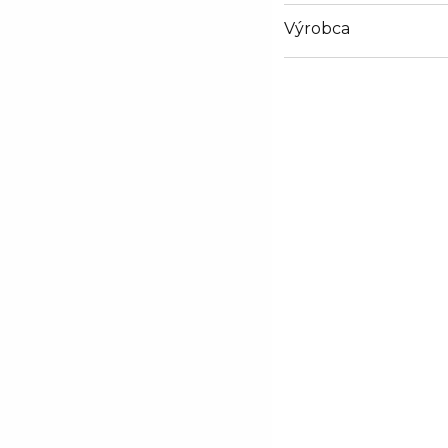
Výrobca
Email
info@loreal.sk