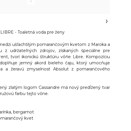
IBRE - Toaletná voda pre ženy
edzi ušľachtilým pomarančovým kvetom z Maroka a
u z udržateľných zdrojov, získaných špeciálne pre
ent, tvorí ikonickú štruktúru vôňe Libre. Kompozíciu
 doplňuje
jemný akord bieleho čaju
, ktorý umocňuje
iva a žeravú zmyselnosť Absolut z pomarančového
obený zlatým logom Cassandre má nový predĺžený tvar
-ružovú farbu tejto vône.
arínka, bergamot
pomarančový kvet