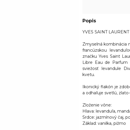
Popis
YVES SAINT LAURENT L
Zmyselná kombinácia
m
francúzskou levanduľo
značku Yves Saint Laur
Libre Eau de Parfum
sviežosť levandule D
kvetu.
Ikonický flakón je zd
a odhaľuje svetlú, zlato
Zloženie vône:
Hlava:
levanduľa, mand
Srdce:
jazmínový čaj, 
Základ:
vanilka, pižmo