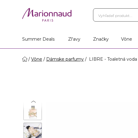
Summer Deals
Zl'avy
Značky
Vône
Vône
Dámske parfumy
LIBRE - Toaletná voda