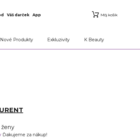
od
Váš darček
App
Môj košík
Nové Produkty
Exkluzivity
K Beauty
AURENT
 ženy
v
Ďakujeme za nákup!