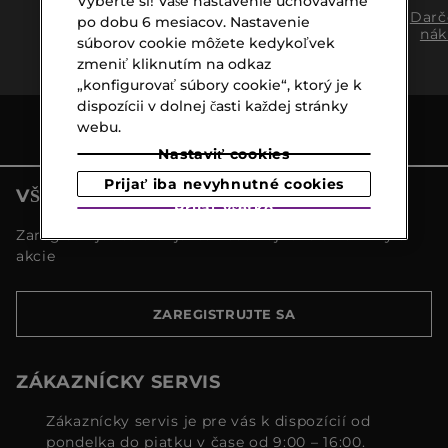
Vyberte si! Vaše nastavenie uchovávame
Doprava
Expresný
Darč
po dobu 6 mesiacov. Nastavenie
zadarmo
osobný
nák
súborov cookie môžete kedykoľvek
nad €39,-
odber
zmeniť kliknutím na odkaz
„konfigurovať súbory cookie“, ktorý je k
dispozícii v dolnej časti každej stránky
webu.
Nastaviť cookies
Prijať iba nevyhnutné cookies
VŠETKY NOVINKY MARIONNAUD
Prijať všetko
Zaregistrujte sa a objavte naše najnovšie novinky a
akcie
ZAREGISTRUJTE SA
ZÁKAZNÍCKY SERVIS
Zákaznícky servis je pre vás k dispozícií od
pondelka do piatku v čase od 9:00 – 16:00.