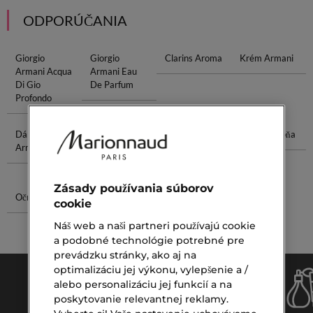
ODPORÚČANIA
Giorgio
Giorgio
Clarins Aroma
Krém Armani
Armani Acqua
Armani Eau
Di Gio
De Parfum
Profondo
Dámska
Lancôme
Nočný Krém
Dámska Vôňa
Armani
Pleťové
Na Tvár
Krémy
Zásady používania súborov
Očné Paletky
Podklad Od
cookie
Yves Saint
Laurent
Náš web a naši partneri používajú cookie
a podobné technológie potrebné pre
prevádzku stránky, ako aj na
optimalizáciu jej výkonu, vylepšenie a /
alebo personalizáciu jej funkcií a na
poskytovanie relevantnej reklamy.