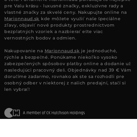
pre Vašu krásu - luxusné značky, exkluzívne rady a
vlastné značky za skvelé ceny. Nakupujte online na
Marionnaud.sk
kde môžete využiť naše špeciálne
zľavy, objaviť nové produkty prostredníctvom
bezplatných vzoriek a nazbierať ešte viac
vernostných bodov a odmien.
Nakupovanie na
Marionnaud.sk
je jednoduché,
rýchle a bezpečné. Ponúkame niekoľko vysoko
zabezpečených spôsobov platby online a dodanie už
nasledujúci pracovný deň. Objednávky nad 39 € Vám
doručíme zadarmo, rovnako ak ste sa rozhodli pre
osobný odber v niektorej z našich predajní, stačí si
len vybrať!