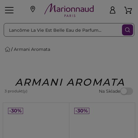
Triediť podľa
Filtrovať
Armani Aromata
o pleť
Líčenie
Vône
vé
K
Exkluzivity
Zl'avy
dukty
Beauty
ARMANI AROMATA
Na Sklade
3 produkt(y)
-30%
-30%