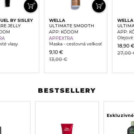
TUEL BY SISLEY
WELLA
WELLA
PROFESSIONALS
RE JELLY
ULTIMATE SMOOTH
ULTIM
ÓDOM
APP: KÓDOM
APP: 
Olejové
RA
APPEXTRA
nité vlasy
Maska - cestovná veľkosť
18,90 
9,10 €
27,00 
13,00 €
BESTSELLERY
Exkluzivn