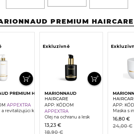
ARIONNAUD PREMIUM HAIRCARE
ě
Exkluzivně
Exkluziv
UD PREMIUM HAIR CARE
MARIONNAUD
MARIONN
PREMIUM HAIR CARE
HAIRCARE
HAIRCAR
DOM
APPEXTRA
APP: KÓDOM
APP: KÓ
a revitalizujúci kondicionér
Maska s i
APPEXTRA
Olej na ochranu a lesk
16,80 €
13,23 €
24,00 €
18,90 €