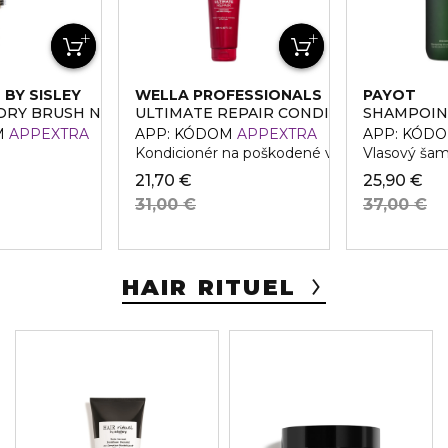
 BY SISLEY
WELLA PROFESSIONALS
PAYOT
DRY BRUSH N°2
ULTIMATE REPAIR CONDITIONER
SHAMPOIN
M
APPEXTRA
APP: KÓDOM
APPEXTRA
APP: KÓD
Kondicionér na poškodené vlasy
Vlasový šam
21,70 €
25,90 €
31,00 €
37,00 €
HAIR RITUEL