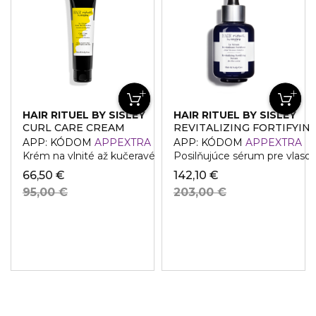
HAIR RITUEL BY SISLEY
HAIR RITUEL BY SISLEY
CURL CARE CREAM
REVITALIZING FORTIFYIN
APP: KÓDOM
APPEXTRA
APP: KÓDOM
APPEXTRA
Krém na vlnité až kučeravé vlasy
Posilňujúce sérum pre vlaso
66,50 €
142,10 €
95,00 €
203,00 €