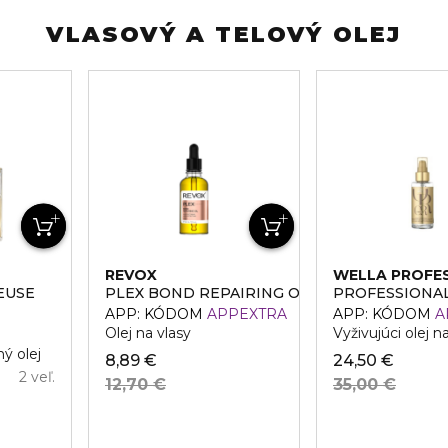
VLASOVÝ A TELOVÝ OLEJ
REVOX
WELLA PROFE
EUSE
PLEX BOND REPAIRING OIL
PROFESSIONAL
APP: KÓDOM
APPEXTRA
APP: KÓDOM
A
Olej na vlasy
Vyživujúci olej n
ý olej
8,89 €
24,50 €
2 veľ.
12,70 €
35,00 €