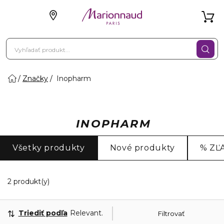
Značky
Inopharm
INOPHARM
Všetky produkty
Nové produkty
% ZĽ
2 Zobrazené produkty
2 produkt(y)
Triediť podľa
Relevantnosť
Filtrovať