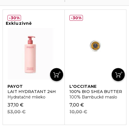
30%
30%
Exkluzivně
PAYOT
L'OCCITANE
LAIT HYDRATANT 24H
100% BIO SHEA BUTTER
Hydratačné mlieko
100% Bambucké maslo
37,10 €
7,00 €
53,00 €
10,00 €