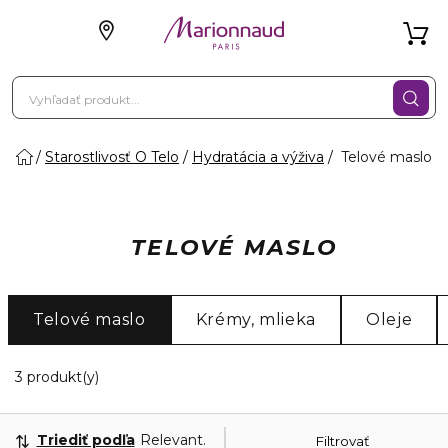
Starostlivosť O Telo
Hydratácia a výživa
Telové maslo
TELOVÉ MASLO
Telové maslo
Krémy, mlieka
Oleje
3 Zobrazené produkty
3 produkt(y)
Triediť podľa
Relevantnosť
Filtrovať