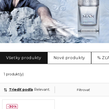
Všetky produkty
Nové produkty
% ZĽ
1 Zobrazené produkty
1 produkt(y)
Triediť podľa
Relevantnosť
Filtrovať
30%