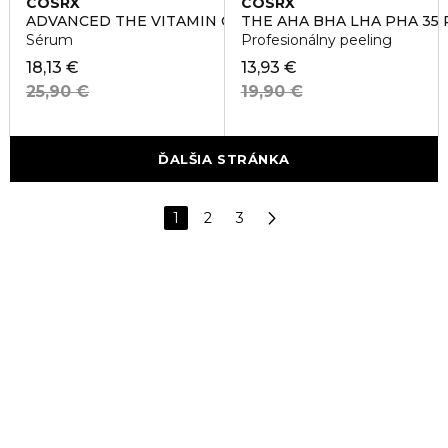
COSRX
COSRX
ADVANCED THE VITAMIN C 23 SERUM
THE AHA BHA LHA PHA 35 
Sérum
Profesionálny peeling
18,13 €
13,93 €
25,90 €
19,90 €
ĎALŠIA STRÁNKA
1
2
3