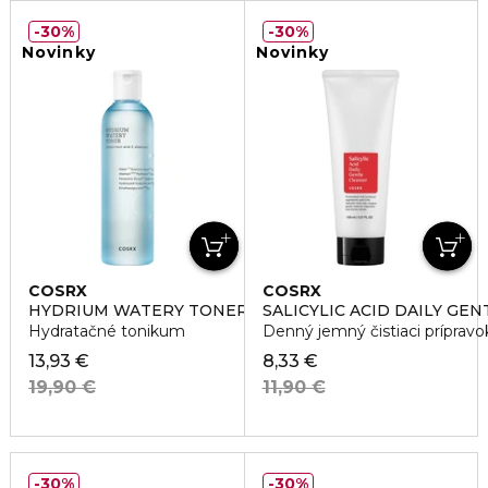
30%
30%
Novinky
Novinky
COSRX
COSRX
HYDRIUM WATERY TONER
SALICYLIC ACID DAILY GE
Hydratačné tonikum
Denný jemný čistiaci prípravo
13,93 €
8,33 €
19,90 €
11,90 €
30%
30%