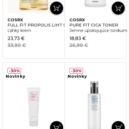
COSRX
COSRX
FULL FIT PROPOLIS LIHT CREAM
PURE FIT CICA TONER
Ľahký krém
Jemné upokojujúce tonikum
23,73 €
18,83 €
33,90 €
26,90 €
30%
30%
Novinky
Novinky