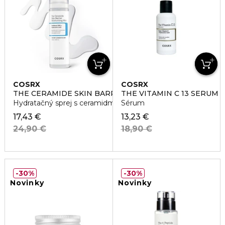
COSRX
COSRX
THE CERAMIDE SKIN BARRIER MOISTURIZIN MIST
THE VITAMIN C 13 SERUM
Hydratačný sprej s ceramidmi
Sérum
17,43 €
13,23 €
24,90 €
18,90 €
30%
30%
Novinky
Novinky