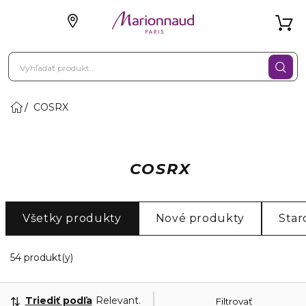
COSRX
COSRX
Všetky produkty
Nové produkty
Star
20 Zobrazené produkty
54 produkt(y)
Triediť podľa
Relevantnosť
Filtrovať