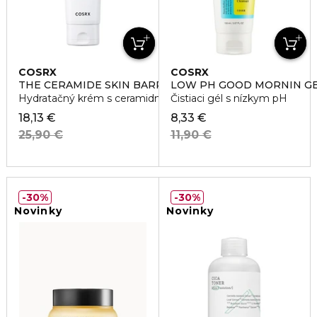
COSRX
COSRX
THE CERAMIDE SKIN BARRIER MOISTURIZER
LOW PH GOOD MORNIN GE
Hydratačný krém s ceramidmi
Čistiaci gél s nízkym pH
18,13 €
8,33 €
25,90 €
11,90 €
30%
30%
Novinky
Novinky