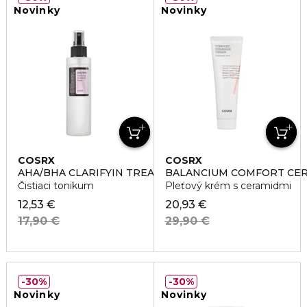
Novinky
Novinky
COSRX
COSRX
AHA/BHA CLARIFYIN TREATMENT TONER
BALANCIUM COMFORT CE
Čistiaci tonikum
Pleťový krém s ceramidmi
12,53 €
20,93 €
17,90 €
29,90 €
30%
30%
Novinky
Novinky