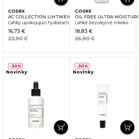
COSRX
COSRX
AC COLLECTION LIHTWEIHT SOOTHIN MOISTURIZER
OIL FREE ULTRA MOISTURI
Ľahký upokojujúci hydratačný krém
Ľahké bezolejové mlieko
16,73 €
18,83 €
23,90 €
26,90 €
30%
30%
Novinky
Novinky