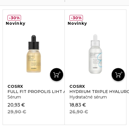
30%
30%
Novinky
Novinky
COSRX
COSRX
FULL FIT PROPOLIS LIHT AMPOULE
HYDRIUM TRIPLE HYALUR
Sérum
Hydratačné sérum
20,93 €
18,83 €
29,90 €
26,90 €