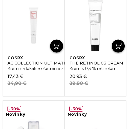
COSRX
COSRX
AC COLLECTION ULTIMATE SPOT CREAM
THE RETINOL 03 CREAM
Krém na lokálne ošetrenie aktívnych vyrážok
Krém s 0,3 % retinolom
17,43 €
20,93 €
24,90 €
29,90 €
30%
30%
Novinky
Novinky