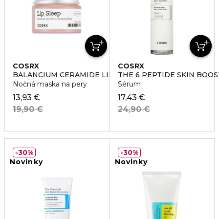
COSRX
COSRX
BALANCIUM CERAMIDE LIP BUTTER SLEEPIN MASK
THE 6 PEPTIDE SKIN BOO
Nočná maska na pery
Sérum
13,93 €
17,43 €
19,90 €
24,90 €
30%
30%
Novinky
Novinky