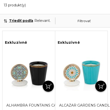
13 Zobrazené produkty
13 produkt(y)
Triediť podľa
Relevantnosť
Filtrovať
Exkluzivně
Exkluzivně
ALHAMBRA FOUNTAINS CANDLE Sviečka
ALCAZAR GARDENS CANDLE