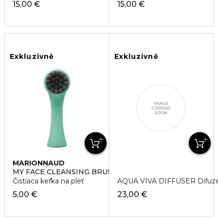
15,00 €
15,00 €
Exkluzivně
Exkluzivně
MARIONNAUD
ACCESSORIES
MY FACE CLEANSING BRUSH
Čistiaca kefka na pleť
AQUA VIVA DIFFUSER Difuz
5,00 €
23,00 €