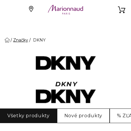
Značky
DKNY
DKNY
Všetky produkty
Nové produkty
% ZĽ