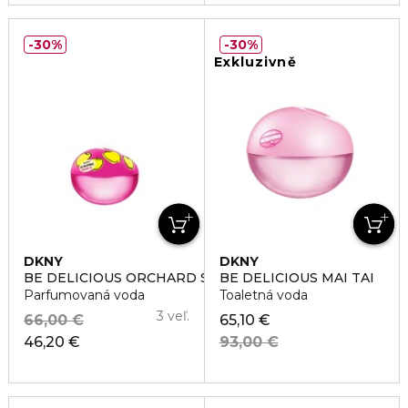
30%
30%
Exkluzivně
DKNY
DKNY
BE DELICIOUS ORCHARD STREET
BE DELICIOUS MAI TAI
Parfumovaná voda
Toaletná voda
3 veľ.
66,00 €
65,10 €
46,20 €
93,00 €