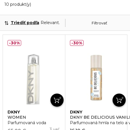
10 Zobrazené produkty
10 produkt(y)
Triediť podľa
Relevantnosť
Filtrovať
30%
30%
DKNY
DKNY
WOMEN
DKNY BE DELICIOUS VANIL
Parfumovaná voda
Parfumovaná hmla na telo a v
3 veľ.