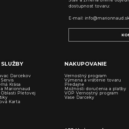
Stav a zmena online objedn
dostupnosť tovaru:
E-mail:
info@marionnaud.s
KO
 SLUŽBY
NAKUPOVANIE
avac Darcekov
Vernostný program
 Servis
Výmena a vrátenie tovaru
eľná Krása
Predajne
cia Marionnaud
Možnosti doručenia a platby
Oblasti Pletovej
VOP Vernostný program
iky
Vase Darceky
ová Karta