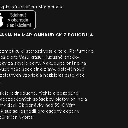
 bezplatnú aplikáciu Marionnaud
ANIA NA MARIONNAUD.SK Z POHODLIA
zmetiku či starostlivosť o telo. Parfumérie
pšie pre Vašu krásu - luxusné značky,
ačky za skvelé ceny. Nakupujte online na
žiť naše špeciálne zľavy, objaviť nové
platných vzoriek a nazbierať ešte viac
.
sk
je jednoduché, rýchle a bezpečné.
abezpečených spôsobov platby online a
ovný deň. Objednávky nad 39 € Vám
 ste sa rozhodli pre osobný odber v
čí si len vybrať!