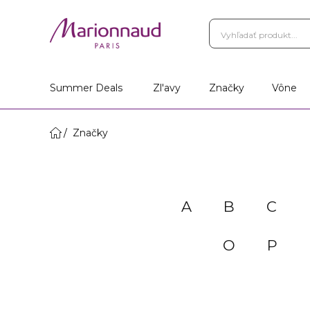
Summer Deals
Zl'avy
Značky
Vône
Značky
A
B
C
O
P