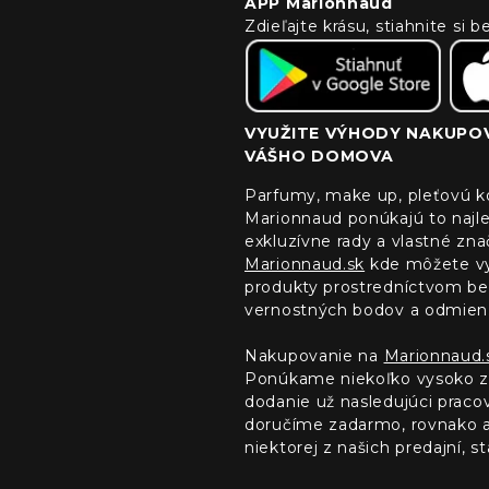
APP Marionnaud
Zdieľajte krásu, stiahnite si
VYUŽITE VÝHODY NAKUPOV
VÁŠHO DOMOVA
Parfumy, make up, pleťovú ko
Marionnaud ponúkajú to najle
exkluzívne rady a vlastné zn
Marionnaud.sk
kde môžete vyu
produkty prostredníctvom bez
vernostných bodov a odmien
Nakupovanie na
Marionnaud.
Ponúkame niekoľko vysoko z
dodanie už nasledujúci prac
doručíme zadarmo, rovnako ak
niektorej z našich predajní, sta