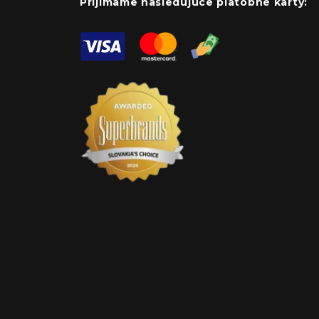
Prijímame nasledujúce platobné karty: