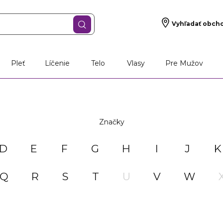
Vyhľadať obch
Pleť
Líčenie
Telo
Vlasy
Pre Mužov
Značky
D
E
F
G
H
I
J
K
Q
R
S
T
U
V
W