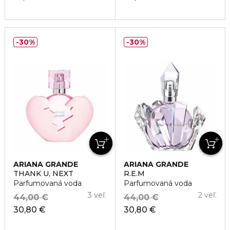
30%
30%
ARIANA GRANDE
ARIANA GRANDE
THANK U, NEXT
R.E.M
Parfumovaná voda
Parfumovaná voda
3 veľ.
2 veľ.
44,00 €
44,00 €
30,80 €
30,80 €