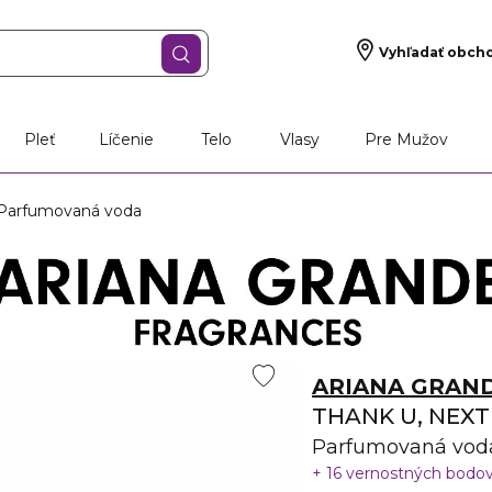
Vyhľadať obch
Pleť
Líčenie
Telo
Vlasy
Pre Mužov
Parfumovaná voda
ARIANA GRAN
THANK U, NEXT
Parfumovaná vod
16 vernostných bodo