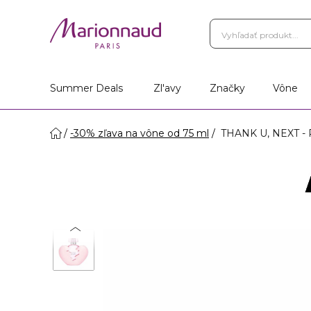
Summer Deals
Zl'avy
Značky
Vône
-30% zľava na vône od 75 ml
THANK U, NEXT - 