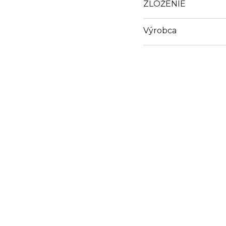
ZLOŽENIE
Výrobca
Email
simko.miroslav@glamou