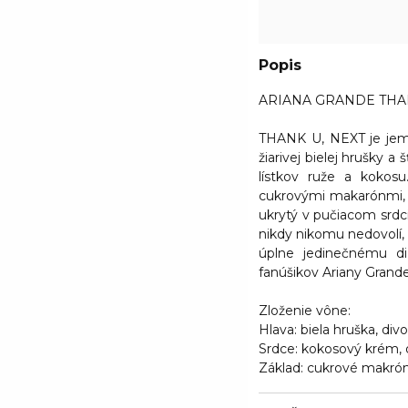
Popis
ARIANA GRANDE THANK
THANK U, NEXT je jem
žiarivej bielej hrušky 
lístkov ruže a kokos
cukrovými makarónmi, 
ukrytý v pučiacom srdci
nikdy nikomu nedovolí, 
úplne jedinečnému di
fanúšikov Ariany Grande
Zloženie vône:
Hlava:
biela hruška, div
Srdce
: kokosový krém, 
Základ
: cukrové makró