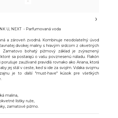
 U, NEXT - Parfumovaná voda
ná a zároveň zvodná. Kombinuje neodolateľný úvod
a šťavnatej divokej maliny s hravým srdcom z okvetných
u. Zamatovo bohatý pižmový základ je zvýraznený
ktoré sa postarajú o vašu povznesenú náladu. Flakón
 porušuje zaužívané pravidlá rovnako ako Ariana, ktorá
aby jej stál v ceste, keď si ide za svojím. Vďaka svojmu
zajnu je to ďalší "must-have" kúsok pre všetkých
.
oká malina,
okvetné lístky ruže,
nky, zamatové pižmo.