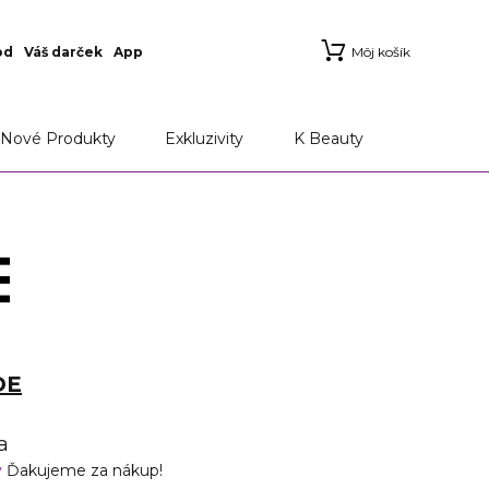
od
Váš darček
App
Môj košík
Nové Produkty
Exkluzivity
K Beauty
DE
a
v
Ďakujeme za nákup!