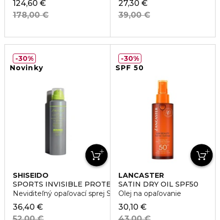
124,60 €
27,30 €
178,00 €
39,00 €
30%
30%
Novinky
SPF 50
SHISEIDO
LANCASTER
SPORTS INVISIBLE PROTECTIVE MIST SPF50+
SATIN DRY OIL SPF50
Neviditeľný opaľovací sprej SPF50+
Olej na opaľovanie
36,40 €
30,10 €
52,00 €
43,00 €