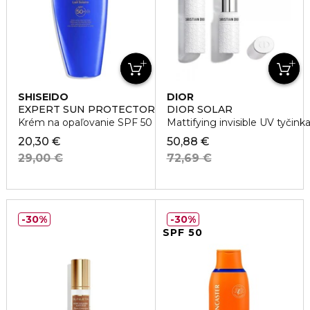
SHISEIDO
DIOR
EXPERT SUN PROTECTOR LOTION SPF 50
DIOR SOLAR
Krém na opaľovanie SPF 50
Mattifying invisible UV tyčin
20,30 €
50,88 €
29,00 €
72,69 €
30%
30%
SPF 50