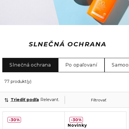
SLNEČNÁ OCHRANA
Slnečná ochrana
Po opaľovaní
Samoo
20 Zobrazené produkty
77 produkt(y)
Triediť podľa
Relevantnosť
Filtrovať
30%
30%
Novinky