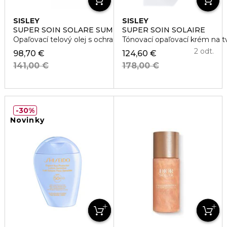
SISLEY
SISLEY
SUPER SOIN SOLARE SUMMER BODY OIL CARE SPF 15
SUPER SOIN SOLAIRE
Opaľovací telový olej s ochranou SPF 16
Tónovací opaľovací krém na 
2 odt.
98,70 €
124,60 €
141,00 €
178,00 €
30%
Novinky