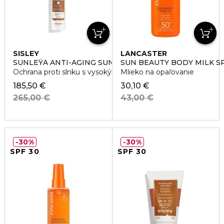
SISLEY
LANCASTER
SUNLEŸA ANTI-AGING SUN CARE SPF30
SUN BEAUTY BODY MILK S
Ochrana proti slnku s vysokým ochranným faktorom
Mlieko na opaľovanie
185,50 €
30,10 €
265,00 €
43,00 €
30%
30%
SPF 30
SPF 30