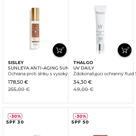
SISLEY
THALGO
SUNLEŸA ANTI-AGING SUN CARE SPF50+
UV DAILY
Ochrana proti slnku s vysokým ochranným faktorom
Zdokonaľujúci ochranný flui
178,50 €
34,30 €
255,00 €
49,00 €
30%
30%
SPF 30
SPF 50