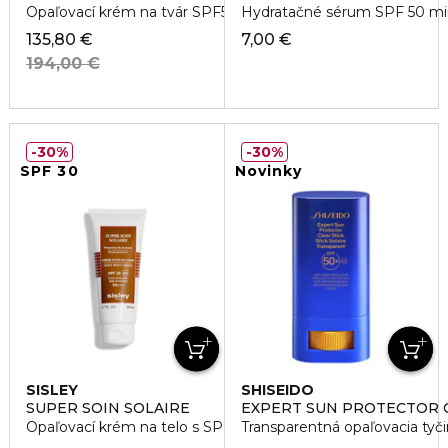
Opaľovací krém na tvár SPF50+
Hydratačné sérum SPF 50 mi
135,80 €
7,00 €
194,00 €
30%
30%
SPF 30
Novinky
SISLEY
SHISEIDO
SUPER SOIN SOLAIRE
EXPERT SUN PROTECTOR C
Opaľovací krém na telo s SPF30
Transparentná opaľovacia tyč