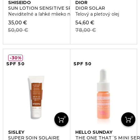
SHISEIDO
DIOR
SUN LOTION SENSITIVE SPF50+
DIOR SOLAR
Neviditeľné a ľahké mlieko na tvár aj telo
Telový a pleťový olej
35,00 €
54,60 €
50,00 €
78,00 €
30%
SPF 50
SPF 50
SISLEY
HELLO SUNDAY
SUPER SOIN SOLAIRE
THE ONE THAT´S MINI SE