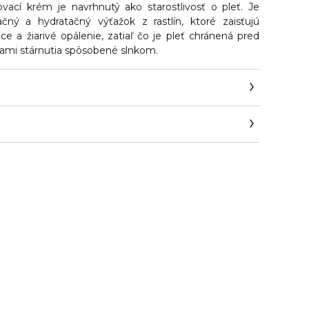
vací krém je navrhnutý ako starostlivosť o pleť. Je
čný a hydratačný výťažok z rastlín, ktoré zaisťujú
e a žiarivé opálenie, zatiaľ čo je pleť chránená pred
ami stárnutia spôsobené slnkom.