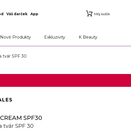
od
Váš darček
App
Môj košík
Nové Produkty
Exkluzivity
K Beauty
 tvár SPF 30
ALES
 CREAM SPF30
 tvár SPF 30