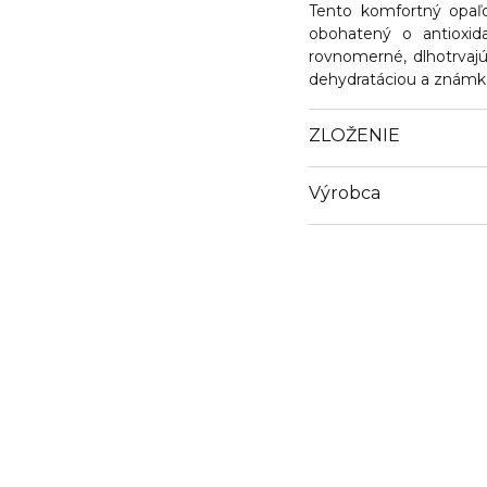
Tento komfortný opaľo
obohatený o antioxida
rovnomerné, dlhotrvajúc
dehydratáciou a známk
ZLOŽENIE
Výrobca
Email
clarins.fr/service-client