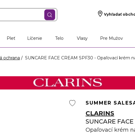
Vyhľadať obch
Pleť
Líčenie
Telo
Vlasy
Pre Mužov
á ochrana
SUNCARE FACE CREAM SPF30 - Opaľovací krém na
SUMMER SALE
S
CLARINS
SUNCARE FACE
Opaľovací krém na