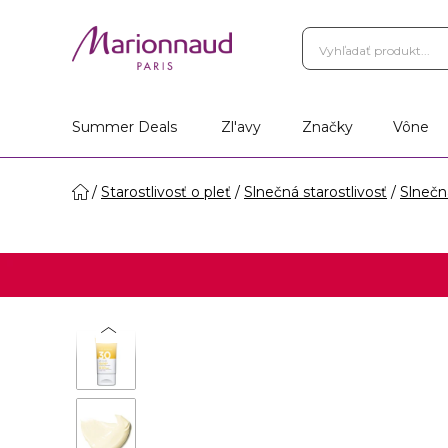
Summer Deals
Zl'avy
Značky
Vône
Starostlivosť o pleť
Slnečná starostlivosť
Slnečn