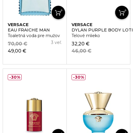
VERSACE
VERSACE
EAU FRAICHE MAN
DYLAN PURPLE BODY LOT
Toaletná voda pre mužov
Telové mlieko
3 veľ.
70,00 €
32,20 €
49,00 €
46,00 €
30%
30%