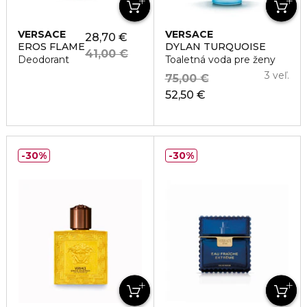
VERSACE
VERSACE
28,70 €
EROS FLAME
DYLAN TURQUOISE
41,00 €
Deodorant
Toaletná voda pre ženy
3 veľ.
75,00 €
52,50 €
30%
30%