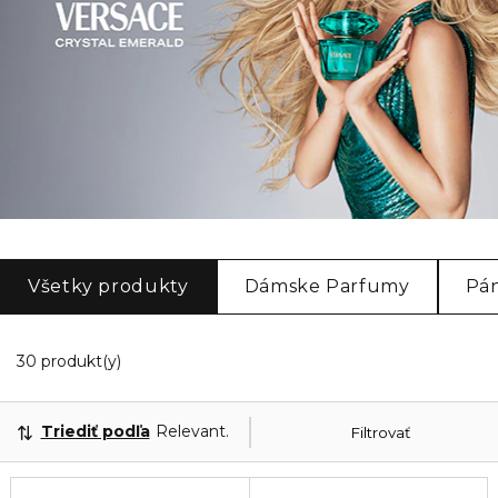
Všetky produkty
Dámske Parfumy
Pá
20 Zobrazené produkty
30 produkt(y)
Triediť podľa
Relevantnosť
Filtrovať