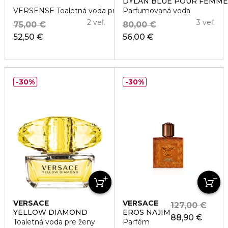
DYLAN BLUE POUR FEMME
VERSENSE Toaletná voda pre ženy
Parfumovaná voda
2 veľ.
3 veľ.
75,00 €
80,00 €
52,50 €
56,00 €
30%
30%
VERSACE
VERSACE
127,00 €
YELLOW DIAMOND
EROS NAJIM
88,90 €
Toaletná voda pre ženy
Parfém