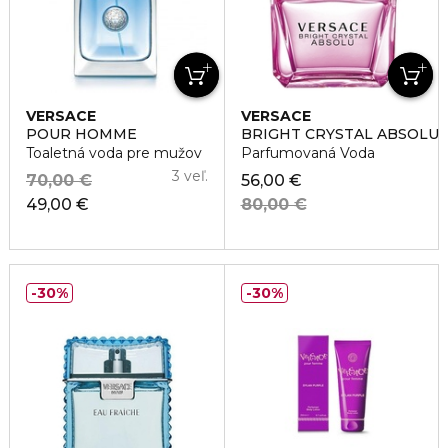
VERSACE
VERSACE
POUR HOMME
BRIGHT CRYSTAL ABSOLU
Toaletná voda pre mužov
Parfumovaná Voda
3 veľ.
70,00 €
56,00 €
49,00 €
80,00 €
30%
30%