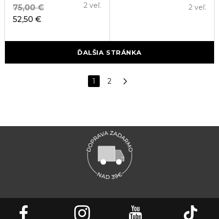
2 veľ.
75,00 €
2 veľ.
52,50 €
ĎALŠIA STRÁNKA
1
2