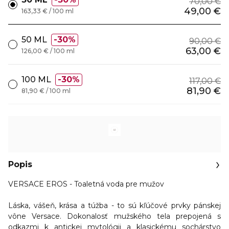
70,00 €
49,00 €
163,33 € / 100 ml
50 ML
30%
90,00 €
63,00 €
126,00 € / 100 ml
100 ML
30%
117,00 €
81,90 €
81,90 € / 100 ml
Popis
VERSACE EROS - Toaletná voda pre mužov
Láska, vášeň, krása a túžba - to sú kľúčové prvky pánskej
vône Versace. Dokonalosť mužského tela prepojená s
odkazmi k antickej mytológii a klasickému sochárstvo