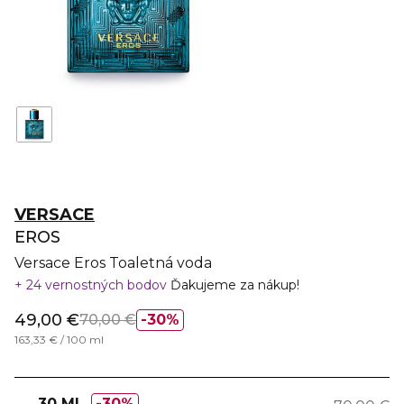
VERSACE
EROS
Versace Eros Toaletná voda
24 vernostných bodov
Ďakujeme za nákup!
49,00 €
70,00 €
30%
163,33 € / 100 ml
30 ML
30%