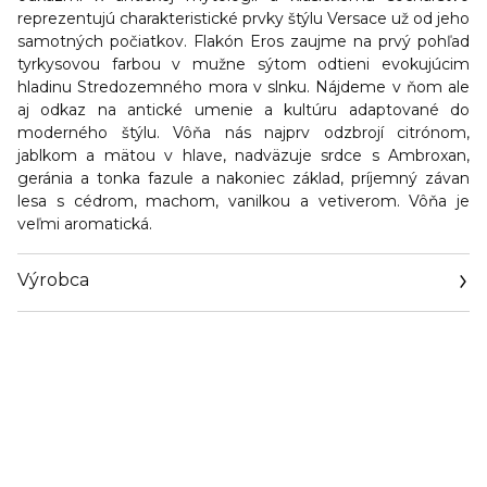
reprezentujú charakteristické prvky štýlu Versace už od jeho
samotných počiatkov. Flakón Eros zaujme na prvý pohľad
tyrkysovou farbou v mužne sýtom odtieni evokujúcim
hladinu Stredozemného mora v slnku. Nájdeme v ňom ale
aj odkaz na antické umenie a kultúru adaptované do
moderného štýlu. Vôňa nás najprv odzbrojí citrónom,
jablkom a mätou v hlave, nadväzuje srdce s Ambroxan,
geránia a tonka fazule a nakoniec základ, príjemný závan
lesa s cédrom, machom, vanilkou a vetiverom. Vôňa je
veľmi aromatická.
Výrobca
Email
privacy@euroitalia.it