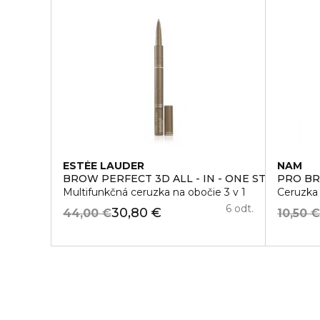
ESTÉE LAUDER
NAM
BROW PERFECT 3D ALL - IN - ONE STYLER MUL
PRO B
Multifunkčná ceruzka na obočie 3 v 1
Ceruzka
6 odt.
30,80 €
44,00 €
10,50 