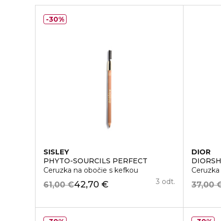
30%
SISLEY
DIOR
PHYTO-SOURCILS PERFECT
DIORS
Ceruzka na obočie s kefkou
Ceruzka
3 odt.
42,70 €
61,00 €
37,00 