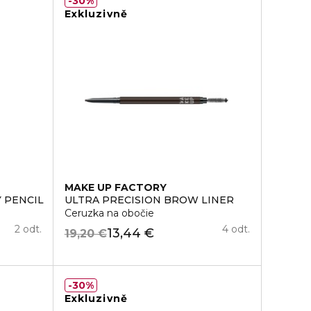
30%
Exkluzivně
MAKE UP FACTORY
 PENCIL
ULTRA PRECISION BROW LINER
Ceruzka na obočie
2 odt.
4 odt.
13,44 €
19,20 €
30%
Exkluzivně