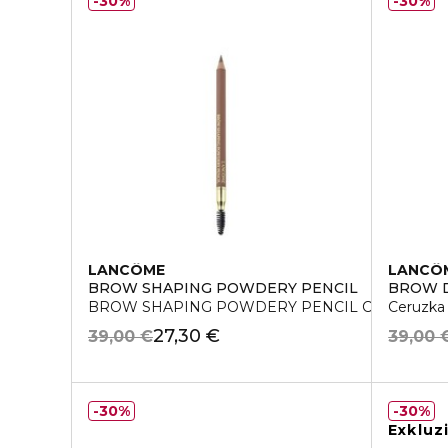
30%
30%
LANCÔME
LANCÔ
BROW SHAPING POWDERY PENCIL
BROW D
BROW SHAPING POWDERY PENCIL Ceruzka Na 
Ceruzka
27,30 €
39,00 €
39,00 
30%
30%
Exkluz