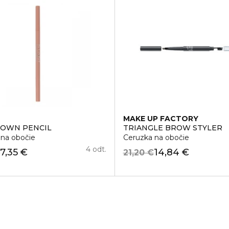
MAKE UP FACTORY
TI TASKER
ROWN PENCIL
TRIANGLE BROW STYLER
 na obočie
Ceruzka na obočie
4 odt.
7,35 €
14,84 €
€
21,20 €