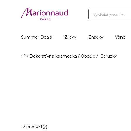
Summer Deals
Zl'avy
Značky
Vône
Dekoratívna kozmetika
Obočie
Ceruzky
12 Zobrazené produkty
12 produkt(y)