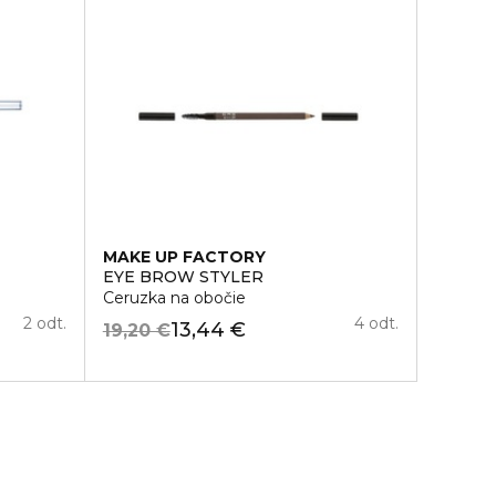
MAKE UP FACTORY
EYE BROW STYLER
Ceruzka na obočie
2 odt.
4 odt.
13,44 €
19,20 €