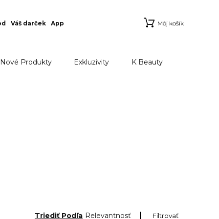
od
Váš darček
App
Môj košík
Nové Produkty
Exkluzivity
K Beauty
Triediť Podľa
Relevantnosť
Filtrovať