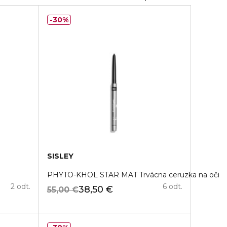
30%
SISLEY
PHYTO-KHOL STAR MAT Trvácna ceruzka na oči
2 odt.
6 odt.
38,50 €
55,00 €