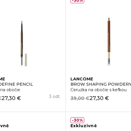
30%
ME
LANCÔME
EFINE PENCIL
BROW SHAPING POWDERY
Obočie
 na obočie
Ceruzka na obočie s kefkou
3 odt.
27,30 €
27,30 €
€
39,00 €
30%
ivně
Exkluzivně