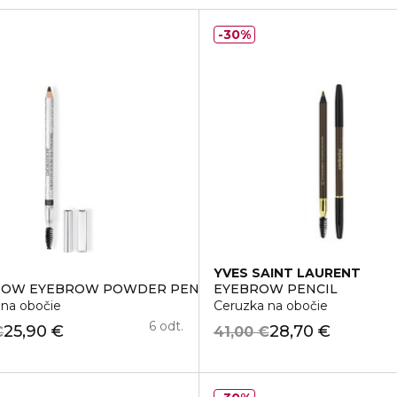
30%
YVES SAINT LAURENT
HOW EYEBROW POWDER PENCIL
EYEBROW PENCIL
 na obočie
Ceruzka na obočie
6 odt.
25,90 €
28,70 €
€
41,00 €