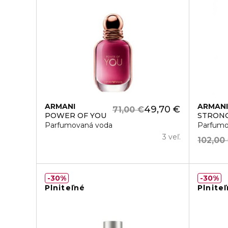
ARMANI
ARMAN
49,70 €
71,00 €
POWER OF YOU
STRON
Parfumovaná voda
Parfumo
3 veľ.
102,00
30%
30%
Plniteľné
Plnite