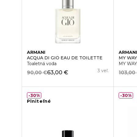
ARMANI
ARMAN
ACQUA DI GIÒ EAU DE TOILETTE
MY WA
Toaletná voda
MY WAY 
3 veľ.
63,00 €
90,00 €
103,00
30%
30%
Plniteľné