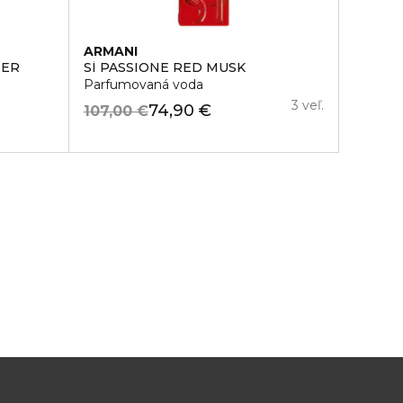
ARMANI
BER
SÌ PASSIONE RED MUSK
Parfumovaná voda
3 veľ.
74,90 €
107,00 €