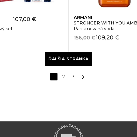
I
ARMANI
107,00 €
Y
STRONGER WITH YOU AM
vý set
Parfumovaná voda
109,20 €
156,00 €
ĎALŠIA STRÁNKA
1
2
3