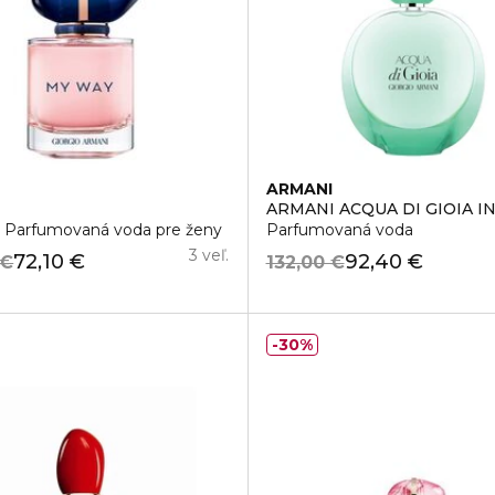
I
ARMANI
Y
ARMANI ACQUA DI GIOIA I
Parfumovaná voda pre ženy
Parfumovaná voda
3 veľ.
72,10 €
92,40 €
 €
132,00 €
30%