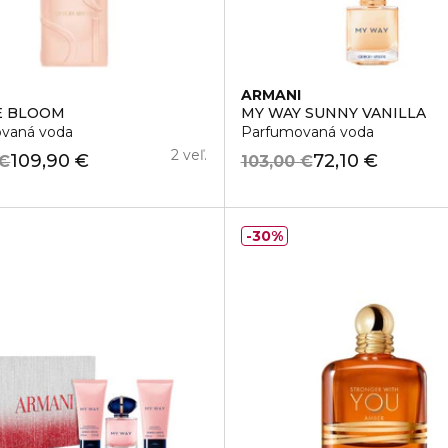
I
ARMANI
E BLOOM
MY WAY SUNNY VANILLA
vaná voda
Parfumovaná voda
2 veľ.
109,90 €
72,10 €
 €
103,00 €
30%