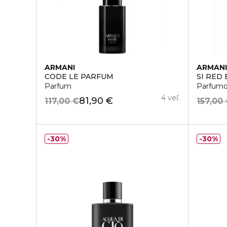
ARMANI
ARMAN
CODE LE PARFUM
SÍ RED
Parfum
Parfumo
4 veľ.
81,90 €
117,00 €
157,00
30%
30%