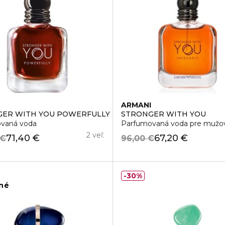
I
ARMANI
GER WITH YOU POWERFULLY
STRONGER WITH YOU
vaná voda
Parfumovaná voda pre mužo
2 veľ.
71,40 €
67,20 €
 €
96,00 €
30%
ľné