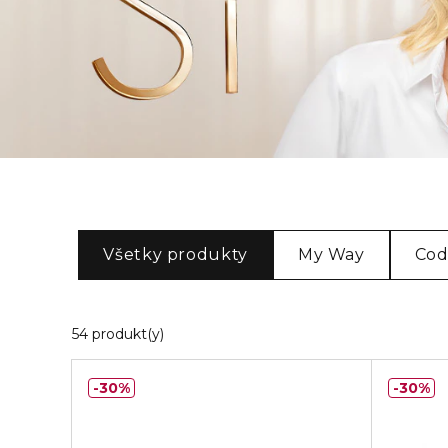
Všetky produkty
My Way
Co
20 Zobrazené produkty
54 produkt(y)
30%
30%