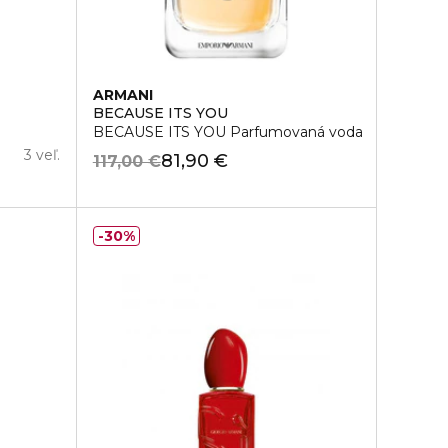
ARMANI
BECAUSE ITS YOU
BECAUSE ITS YOU Parfumovaná voda
3 veľ.
81,90 €
117,00 €
30%