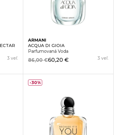
ARMANI
NECTAR
ACQUA DI GIOIA
Parfumovaná Voda
3 veľ.
3 veľ.
60,20 €
86,00 €
30%