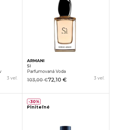
ARMANI
SI
v
Parfumovaná Voda
3 veľ.
3 veľ.
72,10 €
103,00 €
30%
Plniteľné