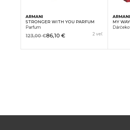
ARMANI
ARMAN
STRONGER WITH YOU PARFUM
MY WA
Parfum
Dárčeko
2 veľ.
86,10 €
123,00 €