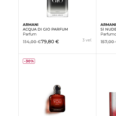
ARMANI
ARMAN
ACQUA DI GIÒ PARFUM
SÍ NUD
Parfum
Parfumo
3 veľ.
79,80 €
114,00 €
157,00
30%