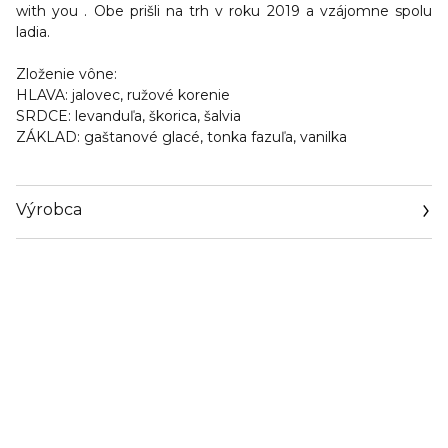
with you . Obe prišli na trh v roku 2019 a vzájomne spolu
ladia.
Zloženie vône:
HLAVA:
jalovec, ružové korenie
SRDCE:
levanduľa, škorica, šalvia
ZÁKLAD:
gaštanové glacé, tonka fazuľa, vanilka
Výrobca
Email
info@loreal.sk