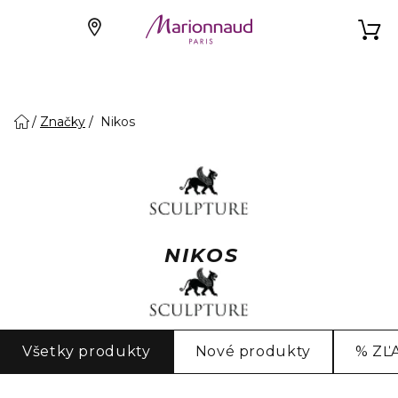
Značky
Nikos
NIKOS
Všetky produkty
Nové produkty
% ZĽ