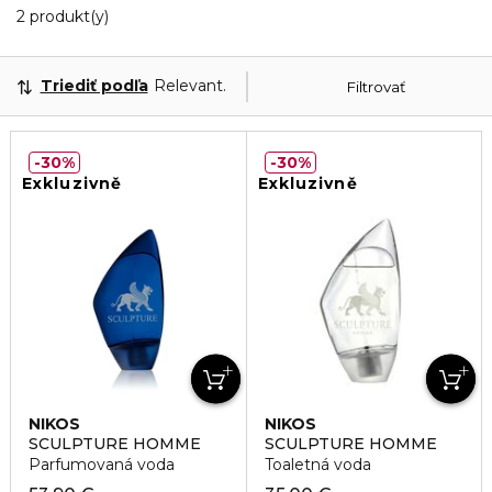
2 Zobrazené produkty
2 produkt(y)
Triediť podľa
Relevantnosť
Filtrovať
30%
30%
Exkluzivně
Exkluzivně
NIKOS
NIKOS
SCULPTURE HOMME
SCULPTURE HOMME
Parfumovaná voda
Toaletná voda