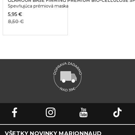
GLAMOUR BASE FIRMING PREMIUM BIO-CELLULOSE S
Spevňujúca prémiová maska
5,95 €
8,50 €
VŠETKY NOVINKY MARIONNAUD