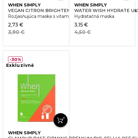
WHEN SIMPLY
WHEN SIMPLY
VEGAN CITRON BRIGHTENING & TONE UP SHEET MASK
WATER WISH HYDRATE UL
Rozjasňujúca maska s vitamínom C
Hydratačná maska
2,73 €
3,15 €
3,90 €
4,50 €
30%
Exkluzivně
WHEN SIMPLY