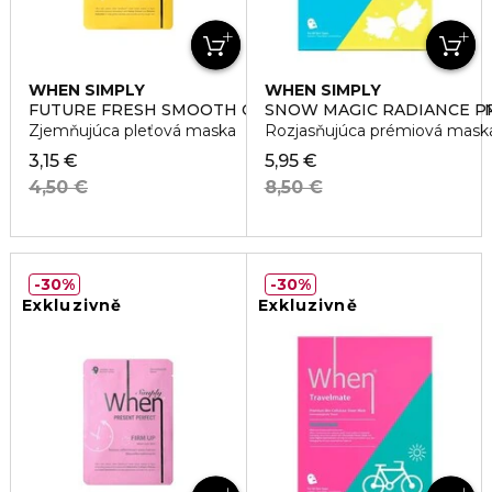
WHEN SIMPLY
WHEN SIMPLY
FUTURE FRESH SMOOTH OUT ULTRA-SOFT COTTON LI
SNOW MAGIC RADIANCE P
Zjemňujúca pleťová maska
Rozjasňujúca prémiová mask
3,15 €
5,95 €
4,50 €
8,50 €
30%
30%
Exkluzivně
Exkluzivně