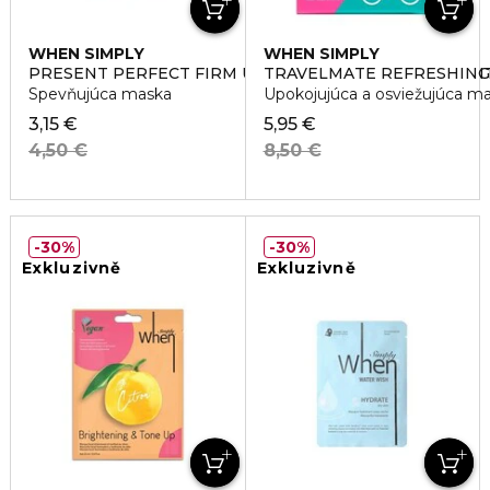
WHEN SIMPLY
WHEN SIMPLY
PRESENT PERFECT FIRM UP ULTRA-SOFT COTTON LIN
TRAVELMATE REFRESHING
Spevňujúca maska
Upokojujúca a osviežujúca m
3,15 €
5,95 €
4,50 €
8,50 €
30%
30%
Exkluzivně
Exkluzivně