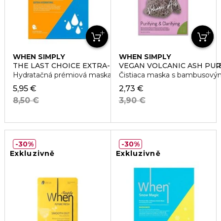
WHEN SIMPLY
WHEN SIMPLY
THE LAST CHOICE EXTRA-HYDRATING PREMIUM BIO-C
VEGAN VOLCANIC ASH PURI
Hydratačná prémiová maska
Čistiaca maska s bambusový
5,95 €
2,73 €
8,50 €
3,90 €
30%
30%
Exkluzivně
Exkluzivně