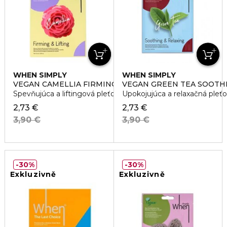
WHEN SIMPLY
WHEN SIMPLY
VEGAN CAMELLIA FIRMING & LIFTING SHEET MASK
VEGAN GREEN TEA SOOTHI
Spevňujúca a liftingová pleťová maska
Upokojujúca a relaxačná pleť
2,73 €
2,73 €
3,90 €
3,90 €
30%
30%
Exkluzivně
Exkluzivně