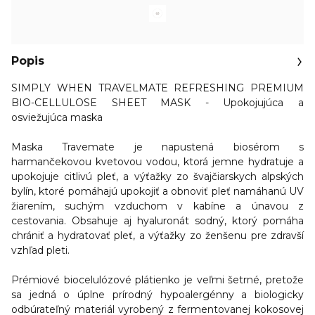
Popis
SIMPLY WHEN TRAVELMATE REFRESHING PREMIUM
BIO-CELLULOSE SHEET MASK - Upokojujúca a
osviežujúca maska
Maska Travemate je napustená biosérom s
harmančekovou kvetovou vodou, ktorá
jemne hydratuje a
upokojuje citlivú pleť
, a výťažky zo švajčiarskych alpských
bylín, ktoré pomáhajú upokojiť a obnoviť pleť namáhanú UV
žiarením, suchým vzduchom v kabíne a únavou z
cestovania. Obsahuje aj hyaluronát sodný, ktorý pomáha
chrániť a hydratovať pleť, a výťažky zo ženšenu pre zdravší
vzhľad pleti.
Prémiové biocelulózové plátienko je veľmi šetrné, pretože
sa jedná o úplne prírodný hypoalergénny a biologicky
odbúrateľný materiál vyrobený z fermentovanej kokosovej