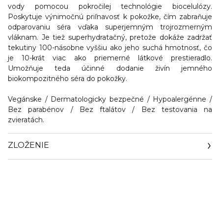
vody pomocou pokročilej technológie biocelulózy.
Poskytuje výnimočnú priľnavosť k pokožke, čím zabraňuje
odparovaniu séra vďaka superjemným trojrozmerným
vláknam. Je tiež superhydratačný, pretože dokáže zadržať
tekutiny 100-násobne vyššiu ako jeho suchá hmotnosť, čo
je 10-krát viac ako priemerné látkové prestieradlo.
Umožňuje teda účinné dodanie živín jemného
biokompozitného séra do pokožky.
Vegánske / Dermatologicky bezpečné / Hypoalergénne /
Bez parabénov / Bez ftalátov / Bez testovania na
zvieratách.
ZLOŽENIE