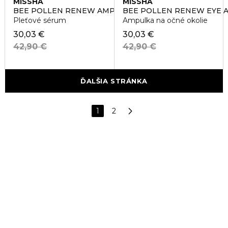
MISSHA
MISSHA
BEE POLLEN RENEW AMPOULE SKIN
BEE POLLEN RENEW EYE 
Pleťové sérum
Ampulka na očné okolie
30,03 €
30,03 €
42,90 €
42,90 €
ĎALŠIA STRÁNKA
1
2