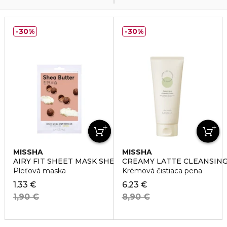
30%
30%
MISSHA
MISSHA
AIRY FIT SHEET MASK SHEA BUTTER
CREAMY LATTE CLEANSIN
Pleťová maska
Krémová čistiaca pena
1,33 €
6,23 €
1,90 €
8,90 €