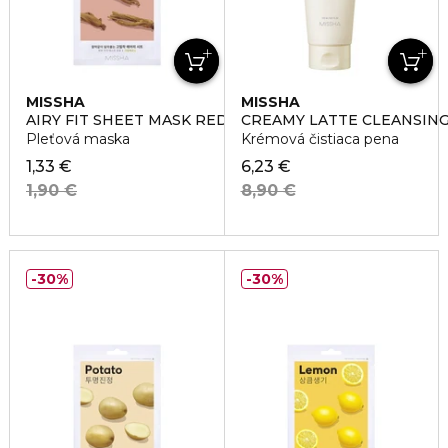
MISSHA
MISSHA
AIRY FIT SHEET MASK RED GINSENG
CREAMY LATTE CLEANSIN
Pleťová maska
Krémová čistiaca pena
1,33 €
6,23 €
1,90 €
8,90 €
30%
30%