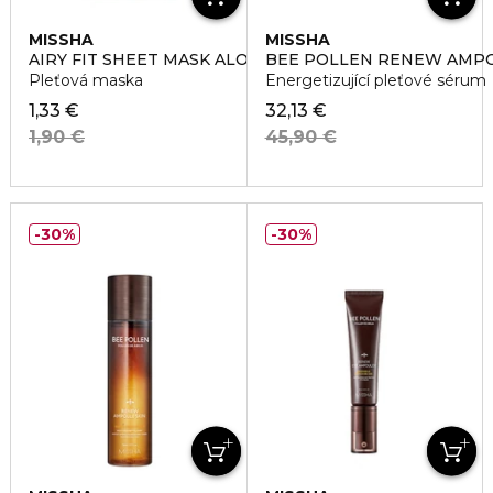
MISSHA
MISSHA
AIRY FIT SHEET MASK ALOE
BEE POLLEN RENEW AMP
Pleťová maska
Energetizující pleťové sérum
1,33 €
32,13 €
1,90 €
45,90 €
30%
30%