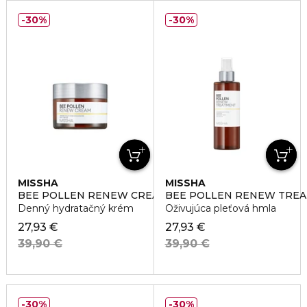
30%
30%
MISSHA
MISSHA
BEE POLLEN RENEW CREAM
BEE POLLEN RENEW TRE
Denný hydratačný krém
Oživujúca pleťová hmla
27,93 €
27,93 €
39,90 €
39,90 €
30%
30%