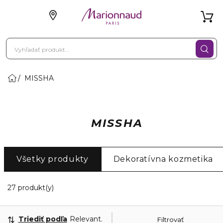
MISSHA
MISSHA
Všetky produkty
Dekoratívna kozmetika
20 Zobrazené produkty
27 produkt(y)
Triediť podľa
Relevantnosť
Filtrovať