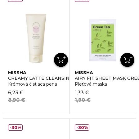
MISSHA
MISSHA
CREAMY LATTE CLEANSING FOAM STRAWBERRY
AIRY FIT SHEET MASK GRE
Krémová čistiaca pena
Pleťová maska
6,23 €
1,33 €
8,90 €
1,90 €
30%
30%