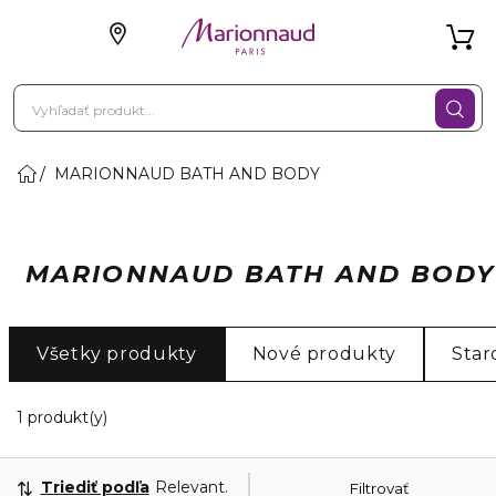
MARIONNAUD BATH AND BODY
MARIONNAUD BATH AND BODY
Všetky produkty
Nové produkty
Star
1 Zobrazené produkty
1 produkt(y)
Triediť podľa
Relevantnosť
Filtrovať