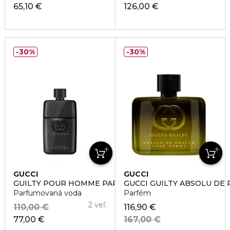
65,10 €
126,00 €
30%
30%
GUCCI
GUCCI
GUILTY POUR HOMME PARFUM
GUCCI GUILTY ABSOLU DE
Parfumovaná voda
Parfém
2 veľ.
110,00 €
116,90 €
77,00 €
167,00 €