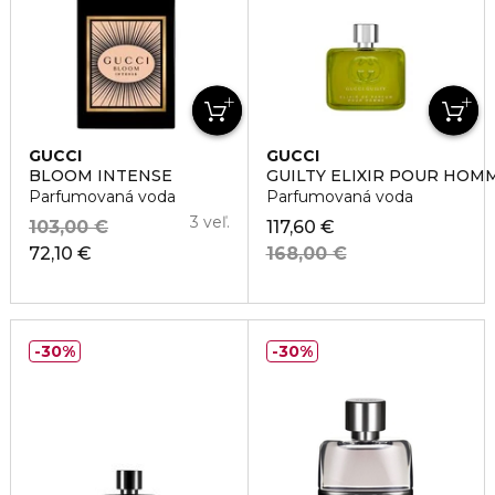
GUCCI
GUCCI
BLOOM INTENSE
GUILTY ELIXIR POUR HOM
Parfumovaná voda
Parfumovaná voda
3 veľ.
103,00 €
117,60 €
72,10 €
168,00 €
30%
30%