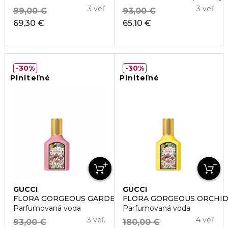
3 veľ.
3 veľ.
99,00 €
93,00 €
69,30 €
65,10 €
30%
30%
Plniteľné
Plniteľné
GUCCI
GUCCI
FLORA GORGEOUS GARDENIA
FLORA GORGEOUS ORCHI
Parfumovaná voda
Parfumovaná voda
3 veľ.
4 veľ.
93,00 €
180,00 €