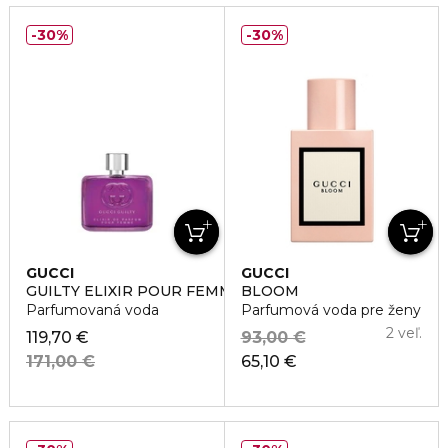
30%
30%
GUCCI
GUCCI
GUILTY ELIXIR POUR FEMME
BLOOM
Parfumovaná voda
Parfumová voda pre ženy
2 veľ.
119,70 €
93,00 €
171,00 €
65,10 €