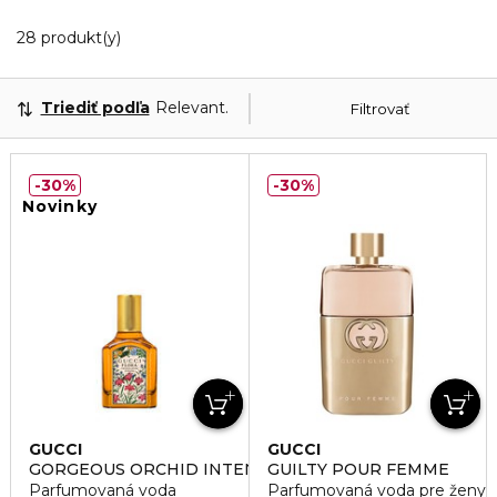
20 Zobrazené produkty
28 produkt(y)
Triediť podľa
Relevantnosť
Filtrovať
30%
30%
Novinky
GUCCI
GUCCI
GORGEOUS ORCHID INTENSE
GUILTY POUR FEMME
Parfumovaná voda
Parfumovaná voda pre ženy