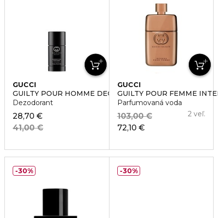
GUCCI
GUCCI
GUILTY POUR HOMME DEO STICK
GUILTY POUR FEMME INT
Dezodorant
Parfumovaná voda
2 veľ.
28,70 €
103,00 €
41,00 €
72,10 €
30%
30%