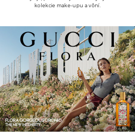
kolekcie make-upu a vôní.