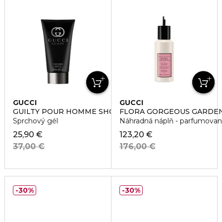
GUCCI
GUCCI
GUILTY POUR HOMME SHOWER GEL
FLORA GORGEOUS GARDEN
Sprchový gél
Náhradná náplň - parfumovan
25,90 €
123,20 €
37,00 €
176,00 €
30%
30%