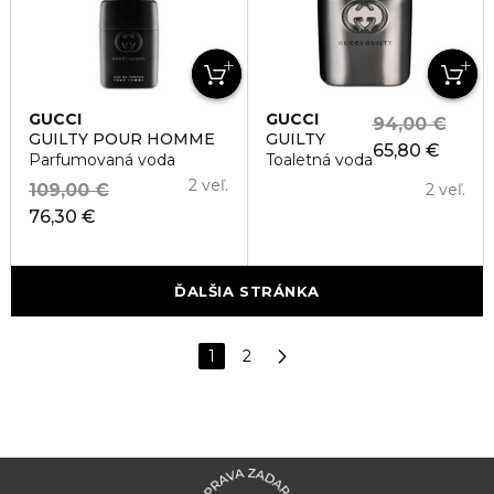
GUCCI
GUCCI
94,00 €
GUILTY POUR HOMME
GUILTY
65,80 €
Parfumovaná voda
Toaletná voda
2 veľ.
109,00 €
2 veľ.
76,30 €
ĎALŠIA STRÁNKA
1
2