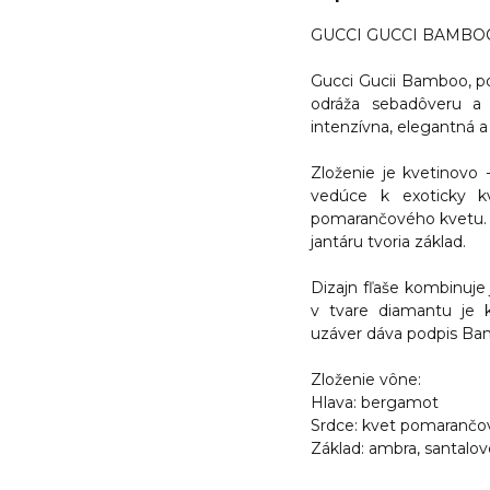
GUCCI GUCCI BAMBOO 
Gucci Gucii Bamboo, p
odráža sebadôveru a
intenzívna, elegantná 
Zloženie je
kvetinovo 
vedúce k exoticky kv
pomarančového kvetu. In
jantáru tvoria základ.
Dizajn fľaše kombinuje 
v tvare diamantu je 
uzáver dáva podpis Ba
Zloženie vône:
Hlava:
bergamot
Srdce:
kvet pomarančovní
Základ:
ambra, santalové