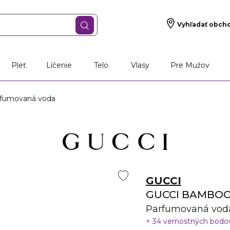
Vyhľadať obch
Pleť
Líčenie
Telo
Vlasy
Pre Mužov
fumovaná voda
GUCCI
GUCCI BAMBO
Parfumovaná vod
34 vernostných bod