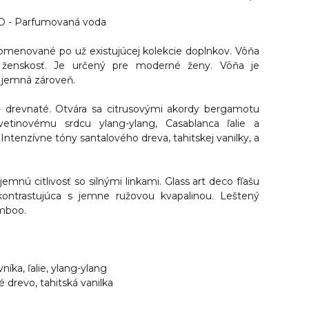
- Parfumovaná voda
omenované po už existujúcej kolekcie doplnkov. Vôňa
 ženskosť. Je určený pre moderné ženy.
Vôňa je
a jemná zároveň.
- drevnaté
. Otvára sa citrusovými akordy bergamotu
etinovému srdcu ylang-ylang, Casablanca ľalie a
tenzívne tóny santalového dreva, tahitskej vanilky, a
jemnú citlivosť so silnými linkami. Glass art deco fľašu
kontrastujúca s jemne ružovou kvapalinou. Leštený
mboo.
ka, ľalie, ylang-ylang
 drevo, tahitská vanilka