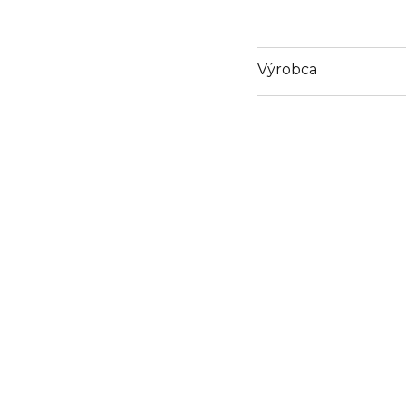
Výrobca
Email
https://coty.cotyconsum