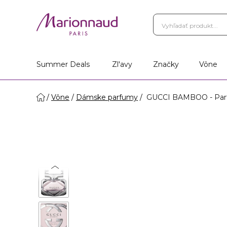
Summer Deals
Zl'avy
Značky
Vône
Vône
Dámske parfumy
GUCCI BAMBOO - Par