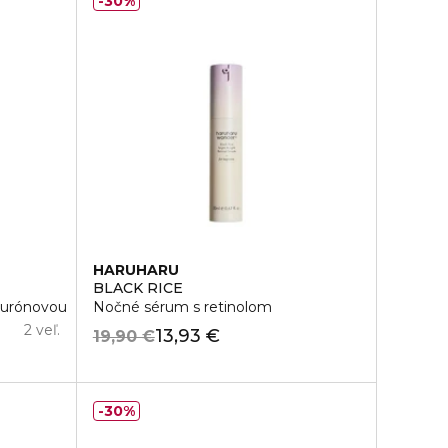
30%
HARUHARU
BLACK RICE
lurónovou
Nočné sérum s retinolom
2 veľ.
13,93 €
19,90 €
30%