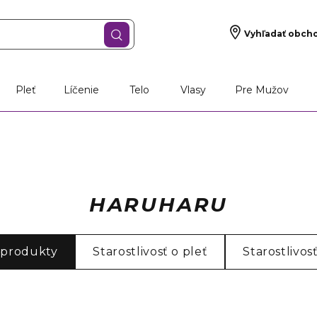
Vyhľadať obch
Pleť
Líčenie
Telo
Vlasy
Pre Mužov
HARUHARU
 produkty
Starostlivosť o pleť
Starostlivos