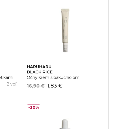
HARUHARU
BLACK RICE
otikami
Očný krém s bakuchiolom
2 veľ.
11,83 €
16,90 €
30%