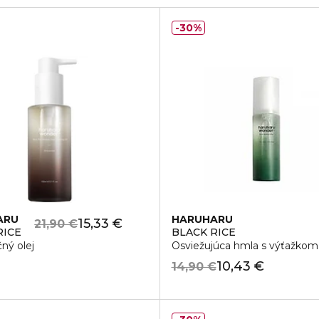
30%
ARU
HARUHARU
15,33 €
21,90 €
RICE
BLACK RICE
ný olej
Osviežujúca hmla s výťažkom
10,43 €
14,90 €