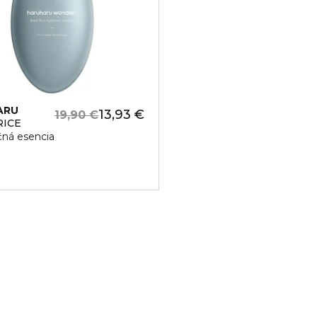
ARU
13,93 €
19,90 €
RICE
čná esencia