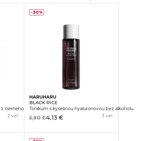
30%
HARUHARU
BLACK RICE
 z čierneho bambusu
Tonikum s kyselinou hyalurónovou bez alkoholu
2 veľ.
3 veľ.
4,13 €
5,90 €