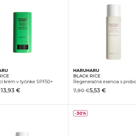
ARU
HARUHARU
RICE
BLACK RICE
cí krém v tyčinke SPF50+
Regeneračná esencia s probi
13,93 €
5,53 €
€
7,90 €
30%