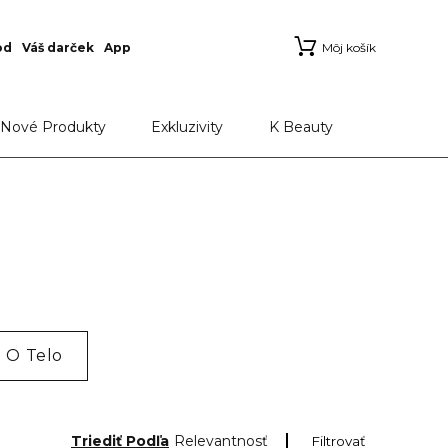
od
Váš darček
App
Môj košík
Nové Produkty
Exkluzivity
K Beauty
ť O Telo
Triediť Podľa
Relevantnosť
Filtrovať