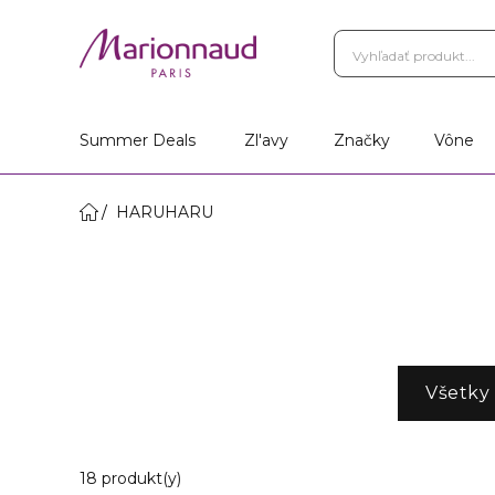
Summer Deals
Zl'avy
Značky
Vône
HARUHARU
Všetky
18 Zobrazené produkty
18 produkt(y)