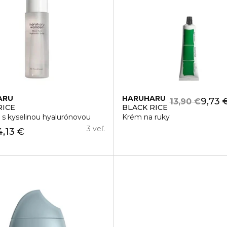
ARU
HARUHARU
9,73 
13,90 €
RICE
BLACK RICE
s kyselinou hyalurónovou
Krém na ruky
3 veľ.
4,13 €