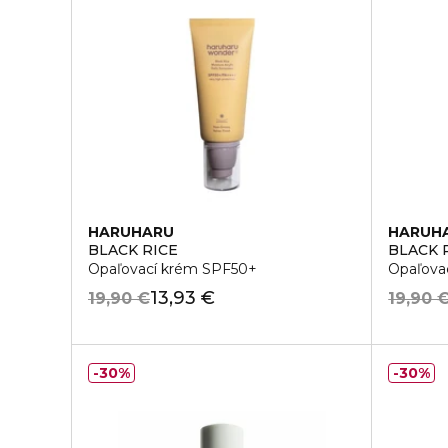
HARUHARU
HARUH
BLACK RICE
BLACK 
Opaľovací krém SPF50+
Opaľova
13,93 €
19,90 €
19,90 
30%
30%