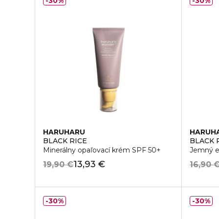
30%
30%
HARUHARU
HARUH
BLACK RICE
BLACK 
Minerálny opaľovací krém SPF 50+
Jemný ex
13,93 €
19,90 €
16,90 
30%
30%