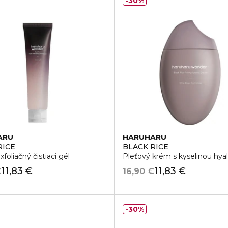
30%
ARU
HARUHARU
RICE
BLACK RICE
foliačný čistiaci gél
Pleťový krém s kyselinou hya
11,83 €
11,83 €
€
16,90 €
30%